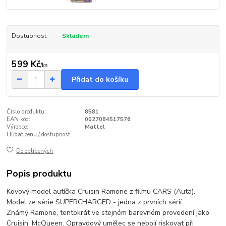
Dostupnost
Skladem
599 Kč
/
ks
Přidat do košíku
Číslo produktu:
8581
EAN kód:
0027084517576
Výrobce:
Mattel
Hlídat cenu / dostupnost
Do oblíbených
Popis produktu
Kovový model autíčka Cruisin Ramone z filmu CARS (Auta).
Model ze série SUPERCHARGED - jedna z prvních sérií.
Známý Ramone, tentokrát ve stejném barevném provedení jako
Cruisin' McQueen. Opravdový umělec se nebojí riskovat při