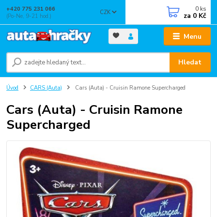
0
ks
+420 775 231 066
CZK
za
0 Kč
(Po-Ne, 9-21 hod.)
Menu
Hledat
Úvod
CARS (Auta)
Cars (Auta) - Cruisin Ramone Supercharged
Cars (Auta) - Cruisin Ramone
Supercharged