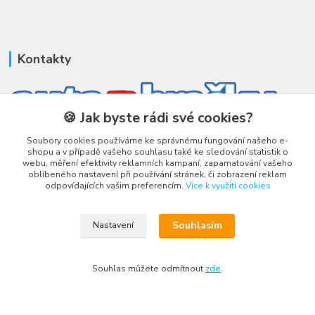
Kontakty
🍪 Jak byste rádi své cookies?
Soubory cookies používáme ke správnému fungování našeho e-
Honza Adámek
shopu a v případě vašeho souhlasu také ke sledování statistik o
+420 775 231 066
webu, měření efektivity reklamních kampaní, zapamatování vašeho
(Po-Ne, 9-21 hod.)
oblíbeného nastavení při používání stránek, či zobrazení reklam
odpovídajících vašim preferencím.
Více k využití cookies
honza@autahracky.cz
Souhlasím
Nastavení
Souhlas můžete odmítnout
zde
.
Upravit sběr cookies.