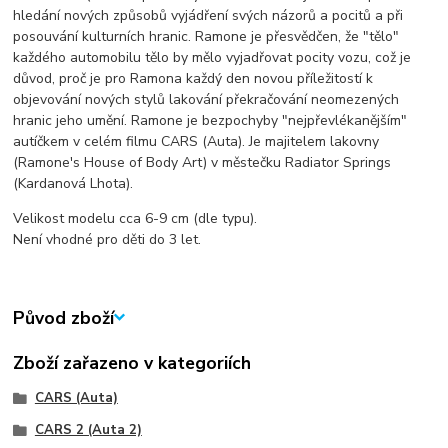
hledání nových způsobů vyjádření svých názorů a pocitů a při
posouvání kulturních hranic. Ramone je přesvědčen, že "tělo"
každého automobilu tělo by mělo vyjadřovat pocity vozu, což je
důvod, proč je pro Ramona každý den novou příležitostí k
objevování nových stylů lakování překračování neomezených
hranic jeho umění. Ramone je bezpochyby "nejpřevlékanějším"
autíčkem v celém filmu CARS (Auta). Je majitelem lakovny
(Ramone's House of Body Art) v městečku Radiator Springs
(Kardanová Lhota).
Velikost modelu cca 6-9 cm (dle typu).
Není vhodné pro děti do 3 let.
Původ zboží
Zboží zařazeno v kategoriích
CARS (Auta)
CARS 2 (Auta 2)