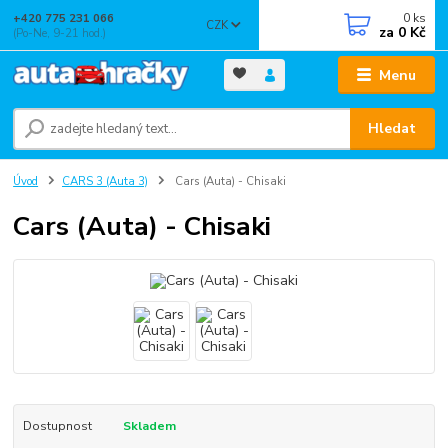
0
ks
+420 775 231 066
CZK
za
0 Kč
(Po-Ne, 9-21 hod.)
Menu
Hledat
Úvod
CARS 3 (Auta 3)
Cars (Auta) - Chisaki
Cars (Auta) - Chisaki
Dostupnost
Skladem