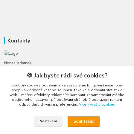
Kontakty
Honza Adámek
+420 775 231 066
🍪 Jak byste rádi své cookies?
(Po-Ne, 9-21 hod.)
Soubory cookies používáme ke správnému fungování našeho e-
honza@autahracky.cz
shopu a v případě vašeho souhlasu také ke sledování statistik o
webu, měření efektivity reklamních kampaní, zapamatování vašeho
oblíbeného nastavení při používání stránek, či zobrazení reklam
odpovídajících vašim preferencím.
Více k využití cookies
Souhlasím
Nastavení
Upravit sběr cookies.