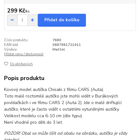
299 Kč
/
ks
Přidat do košíku
Číslo produktu:
7680
EAN kód:
0887961721911
Výrobce:
Mattel
Hlídat cenu / dostupnost
Do oblíbených
Popis produktu
Kovový model autíčka Chisaki z filmu CARS (Auta).
Toto malé roztomilé autíčko jste mohli vidět v Burákových
povídačkách i ve filmu CARS 2 (Auta 2). Jde o malé driftující
autíčko, které je často vidět s ostatními vytuněnými autíčky.
Velikost modelu cca 6-10 cm (dle typu).
Není vhodné pro děti do 3 let.
POZOR! Obal se může lišit od obalu na obrázku, autíčko je vždy
totožné.