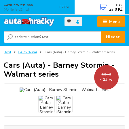
0
ks
+420 775 231 066
CZK
za
0 Kč
(Po-Ne, 9-21 hod.)
Menu
Hledat
Úvod
CARS (Auta)
Cars (Auta) - Barney Stormin - Walmart series
Cars (Auta) - Barney Stormin -
Walmart series
799 Kč
- 13 %