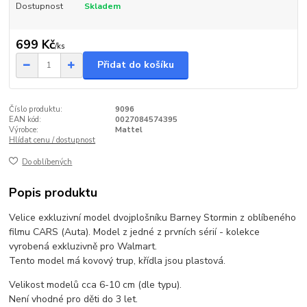
Dostupnost
Skladem
699 Kč
/
ks
Přidat do košíku
Číslo produktu:
9096
EAN kód:
0027084574395
Výrobce:
Mattel
Hlídat cenu / dostupnost
Do oblíbených
Popis produktu
Velice exkluzivní model dvojplošníku Barney Stormin z oblíbeného
filmu CARS (Auta). Model z jedné z prvních sérií - kolekce
vyrobená exkluzivně pro Walmart.
Tento model má kovový trup, křídla jsou plastová.
Velikost modelů cca 6-10 cm (dle typu).
Není vhodné pro děti do 3 let.