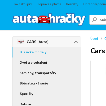
Jak nakoupit?
Doprava a platba
Kontakty
Obchodní podm
Úvod
C
CARS (Auta)
Cars
Klasické modely
Dvoj a vícebalení
Kamiony, transportéry
Sběratelská série
Speciály
Deluxe