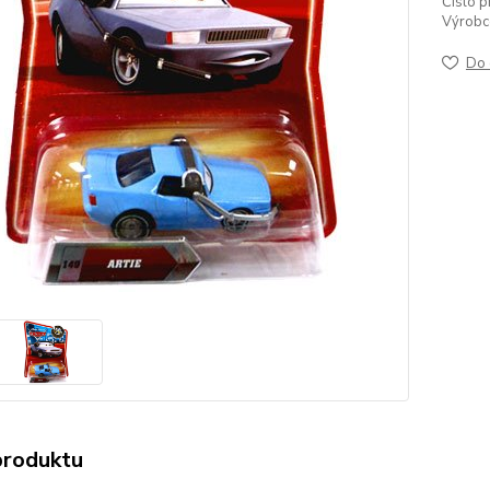
Číslo p
Výrobc
Do 
produktu