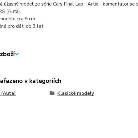
 úžasný model ze série Cars Final Lap - Artie - komentátor se
RS (Auta).
modelu cca 8 cm.
né pro děti do 3 let.
zboží
zařazeno v kategoriích
 (Auta)
Klasické modely