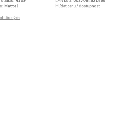
roduktu:
4109
EAN kód:
0027084821468
e:
Mattel
Hlídat cenu / dostupnost
oblíbených