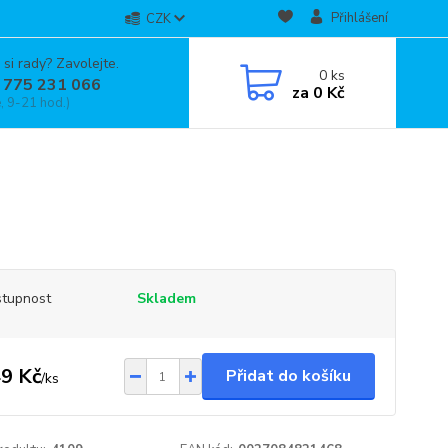
Přihlášení
CZK
 si rady? Zavolejte.
0
ks
 775 231 066
za
0 Kč
, 9-21 hod.)
tupnost
Skladem
9 Kč
Přidat do košíku
/
ks