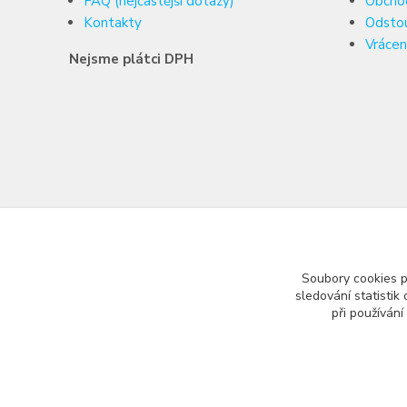
FAQ (nejčastější dotazy)
Obcho
Kontakty
Odsto
Vrácen
Nejsme plátci DPH
Soubory cookies 
sledování statisti
při používání