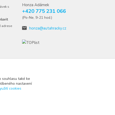
Honza Adámek
ávek s
+420 775 231 066
(Po-Ne, 9-21 hod.)
luvit
é adrese
honza@autahracky.cz
 souhlasu také ke
blíbeného nastavení
yužití cookies