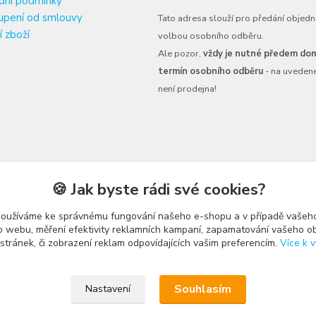
dní podmínky
upení od smlouvy
Tato adresa slouží pro předání objedn
í zboží
volbou osobního odběru.
Ale pozor,
vždy je nutné předem dom
termín osobního odběru
- na uveden
není prodejna!
🍪 Jak byste rádi své cookies?
používáme ke správnému fungování našeho e-shopu a v případě vašeho
k o webu, měření efektivity reklamních kampaní, zapamatování vašeho o
 stránek, či zobrazení reklam odpovídajících vašim preferencím.
Více k v
Upravit sběr cookies.
Souhlasím
Nastavení