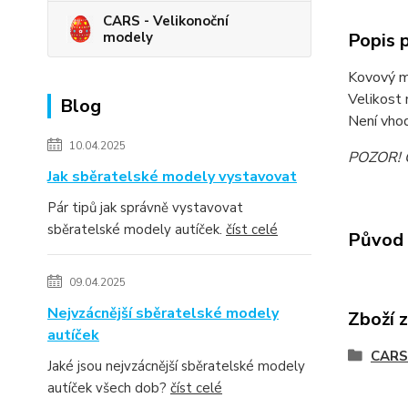
CARS - Velikonoční
modely
Popis 
Kovový mo
Velikost 
Blog
Není vhod
10.04.2025
POZOR! Ob
Jak sběratelské modely vystavovat
Pár tipů jak správně vystavovat
sběratelské modely autíček.
číst celé
Původ 
09.04.2025
Nejvzácnější sběratelské modely
Zboží 
autíček
CARS 
Jaké jsou nejvzácnější sběratelské modely
autíček všech dob?
číst celé