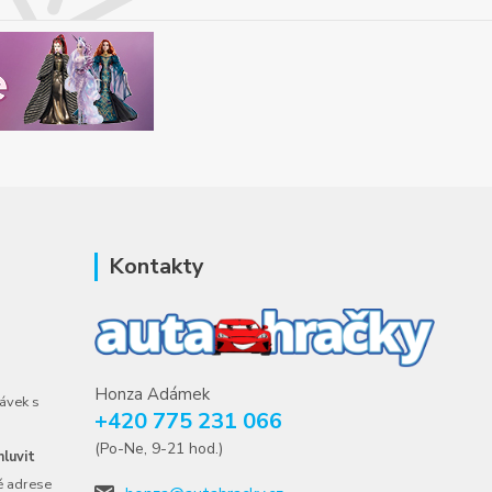
Kontakty
Honza Adámek
ávek s
+420 775 231 066
(Po-Ne, 9-21 hod.)
luvit
é adrese