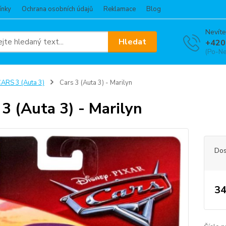
ínky
Ochrana osobních údajů
Reklamace
Blog
Nevíte
Hledat
+420
(Po-Ne
ARS 3 (Auta 3)
Cars 3 (Auta 3) - Marilyn
 3 (Auta 3) - Marilyn
Dos
34