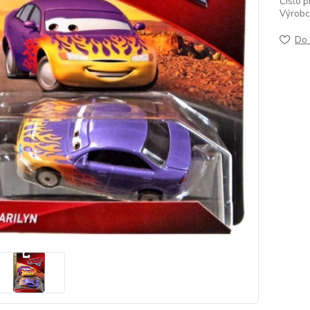
Číslo p
Výrobc
Do 