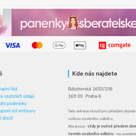
é
Kde nás najdete
ační řád
Bělohorská 1653/106
a osobních údajů
169 00 Praha 6
dní podmínky
upení od smlouvy
Tato adresa slouží pro předání objedn
í zboží
volbou osobního odběru.
Ale pozor,
vždy je nutné předem dom
termín osobního odběru
- na uveden