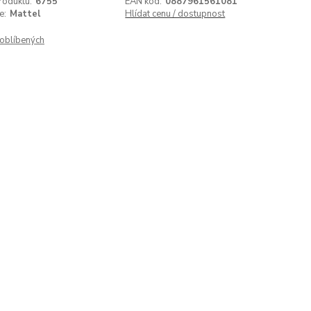
roduktu:
6755
EAN kód:
0887961561081
e:
Mattel
Hlídat cenu / dostupnost
oblíbených