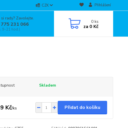
Přihlášení
CZK
 si rady? Zavolejte.
0
ks
 775 231 066
za
0 Kč
, 9-21 hod.)
tupnost
Skladem
9 Kč
Přidat do košíku
/
ks