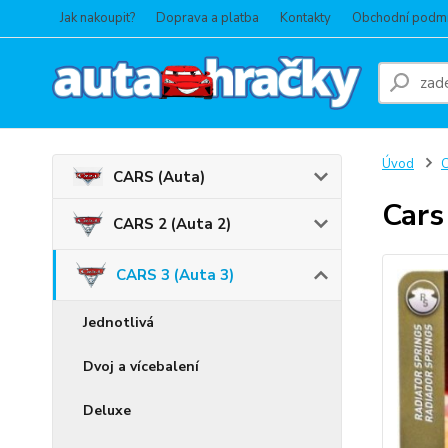
Jak nakoupit?
Doprava a platba
Kontakty
Obchodní podm
Úvod
C
CARS (Auta)
Cars
CARS 2 (Auta 2)
CARS 3 (Auta 3)
Jednotlivá
Dvoj a vícebalení
Deluxe