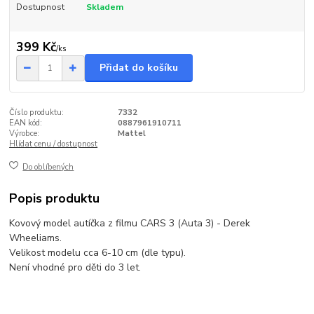
Dostupnost
Skladem
399 Kč
/
ks
Přidat do košíku
Číslo produktu:
7332
EAN kód:
0887961910711
Výrobce:
Mattel
Hlídat cenu / dostupnost
Do oblíbených
Popis produktu
Kovový model autíčka z filmu CARS 3 (Auta 3) - Derek
Wheeliams.
Velikost modelu cca 6-10 cm (dle typu).
Není vhodné pro děti do 3 let.