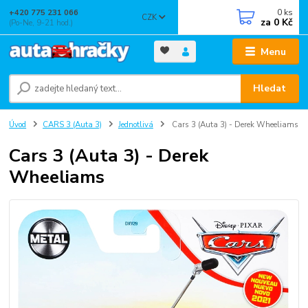
0
ks
+420 775 231 066
CZK
za
0 Kč
(Po-Ne, 9-21 hod.)
Menu
Hledat
Úvod
CARS 3 (Auta 3)
Jednotlivá
Cars 3 (Auta 3) - Derek Wheeliams
Cars 3 (Auta 3) - Derek
Wheeliams