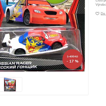
Číslo p
Výrobc
Do 
1 499 Kč
- 17 %