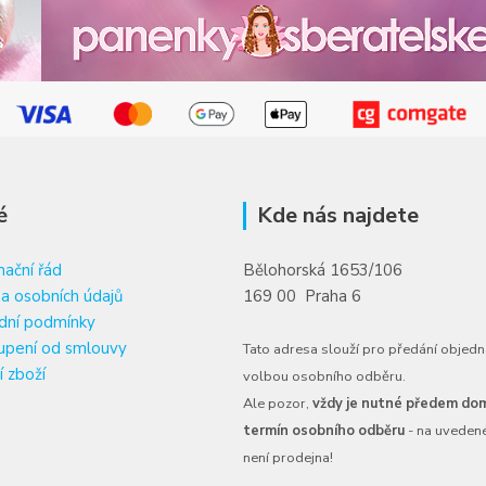
é
Kde nás najdete
ační řád
Bělohorská 1653/106
a osobních údajů
169 00 Praha 6
dní podmínky
upení od smlouvy
Tato adresa slouží pro předání objedn
í zboží
volbou osobního odběru.
Ale pozor,
vždy je nutné předem dom
termín osobního odběru
- na uveden
není prodejna!