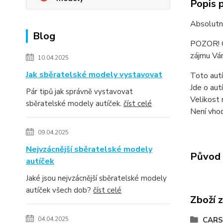
Popis 
Absolutně
Blog
POZOR! Ob
zájmu Vám
10.04.2025
Jak sběratelské modely vystavovat
Toto autí
Jde o aut
Pár tipů jak správně vystavovat
Velikost 
sběratelské modely autíček.
číst celé
Není vhod
09.04.2025
Nejvzácnější sběratelské modely
Původ 
autíček
Jaké jsou nejvzácnější sběratelské modely
autíček všech dob?
číst celé
Zboží 
04.04.2025
CARS