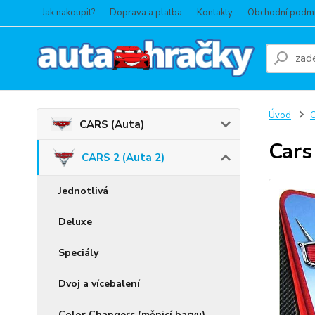
Jak nakoupit?
Doprava a platba
Kontakty
Obchodní podm
Úvod
C
CARS (Auta)
Cars
CARS 2 (Auta 2)
Jednotlivá
Deluxe
Speciály
Dvoj a vícebalení
Color Changers (měnicí barvu)