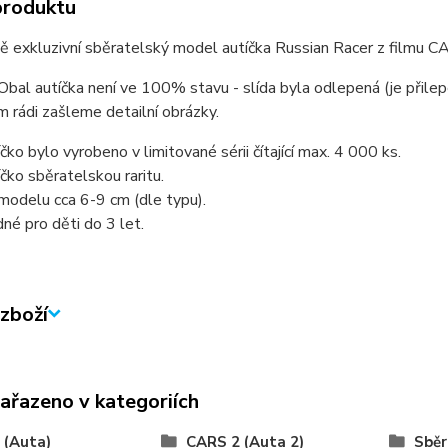
produktu
 exkluzivní sběratelský model autíčka Russian Racer z filmu CAR
al autíčka není ve 100% stavu - slída byla odlepená (je přilep
 rádi zašleme detailní obrázky.
čko bylo vyrobeno v limitované sérii čítající max. 4 000 ks.
íčko sběratelskou raritu.
modelu cca 6-9 cm (dle typu).
né pro děti do 3 let.
zboží
zařazeno v kategoriích
 (Auta)
CARS 2 (Auta 2)
Sběr