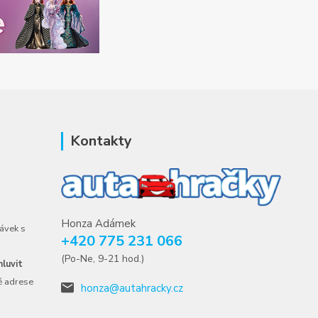
Kontakty
Honza Adámek
ávek s
+420 775 231 066
(Po-Ne, 9-21 hod.)
luvit
é adrese
honza@autahracky.cz