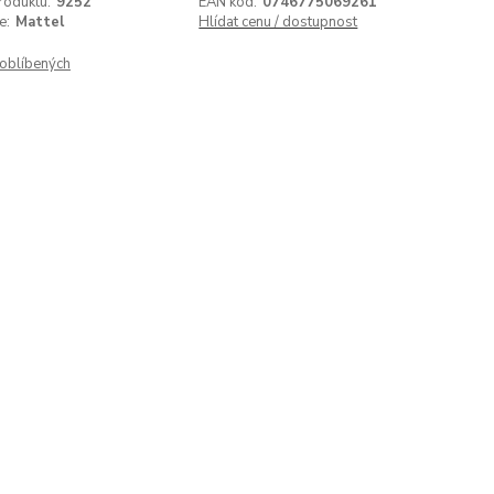
roduktu:
9252
EAN kód:
0746775069261
e:
Mattel
Hlídat cenu / dostupnost
oblíbených