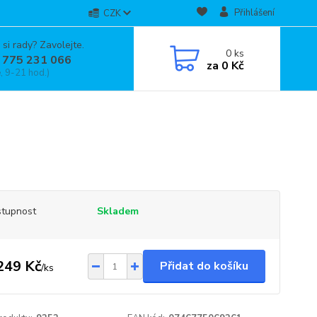
Přihlášení
CZK
 si rady? Zavolejte.
0
ks
 775 231 066
za
0 Kč
, 9-21 hod.)
tupnost
Skladem
249 Kč
Přidat do košíku
/
ks