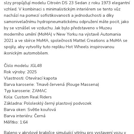
slzy propůjčují modelu Citroën DS 23 Sedan z roku 1973 elegantní
vzhled. V kombinaci s minimalistickým interiérem se tento vůz
nachází na pomezí sofistikovanosti a jednoduchosti a díky
samonivelačnímu hydropneumatickému odpružení máte pocit, jako
by se vznášel ve vzduchu. Jak bylo představeno v Muzeu
moderního umění (MoMA) v New Yorku na výstavě Automania
2021 a ve sbírce MoMA, společnosti Mattel Creations a MoMA se
spojily, aby vytvořily tuto repliku Hot Wheels inspirovanou
ikonickým automobilem.
Číslo modelu: JGL48
Rok výroby: 2025
Vlastnosti: Otevírací kapota
Barva karoserie: Tmavě červená (Rouge Massena)
Typ karoserie: ZAMAC
Kola: Custom Real Riders
Základna: Pololesklý černý plastový podvozek
Barva oken: Světle kouřová
Barva interiéru: Černá
Měřítko: 1:64
Baleno v akrylové krabičce simulující vitrínu pro vystavení vozu v