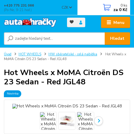
0
ks
+420 775 231 066
CZK
za
0 Kč
(Po-Ne, 9-21 hod.)
Menu
Hledat
Úvod
HOT WHEELS
HW sběratelské - celá nabídka
Hot Wheels x
MoMA Citroën DS 23 Sedan - Red JGL48
Hot Wheels x MoMA Citroën DS
23 Sedan - Red JGL48
Novinka