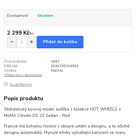
Dostupnost
Skladem
2 299 Kč
/
ks
Přidat do košíku
Číslo produktu:
1697
EAN kód:
0194735316953
Výrobce:
Mattel
Hlídat cenu / dostupnost
Do oblíbených
Popis produktu
Sběratelský kovový model autíčka z kolekce HOT WHEELS x
MoMA Citroën DS 23 Sedan - Red.
Francie má bohatou historii v oblasti umění a designu, a to včetně
designu automobilů. Plynulé křivky vytvářející karoserii ve tvaru