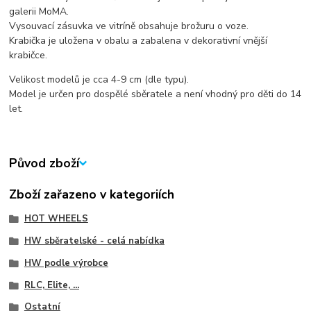
galerii MoMA.
Vysouvací zásuvka ve vitríně obsahuje brožuru o voze.
Krabička je uložena v obalu a zabalena v dekorativní vnější
krabičce.
Velikost modelů je cca 4-9 cm (dle typu).
Model je určen pro dospělé sběratele a není vhodný pro děti do 14
let.
Původ zboží
Zboží zařazeno v kategoriích
HOT WHEELS
HW sběratelské - celá nabídka
HW podle výrobce
RLC, Elite, ...
Ostatní