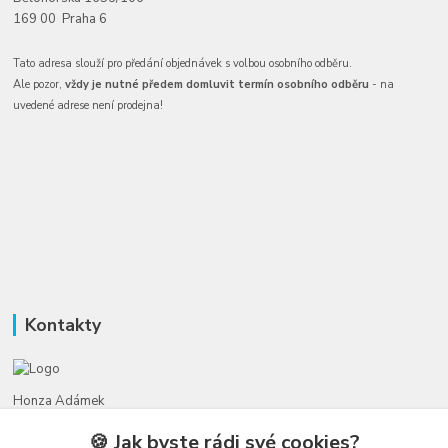
169 00 Praha 6
Tato adresa slouží pro předání objednávek s volbou osobního odběru.
Ale pozor,
vždy je nutné předem domluvit termín osobního odběru
- na
uvedené adrese není prodejna!
Kontakty
Honza Adámek
+420 775 231 066
🍪 Jak byste rádi své cookies?
(Po-Ne, 9-21 hod.)