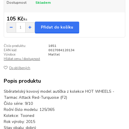
Dostupnost
Skladem
105 Kč
/
ks
Přidat do košíku
Číslo produktu:
1651
EAN kód:
0027084120134
Výrobce:
Mattel
Hlídat cenu / dostupnost
Do oblíbených
Popis produktu
Sběratelský kovový model autíčka z kolekce HOT WHEELS -
Tarmac Attack Red-Turquoise (F2)
Číslo série: 9/10
Roční číslo modelu: 125/365
Kolekce: Tooned
Rok výroby: 2015
Stav obalu: dobrý