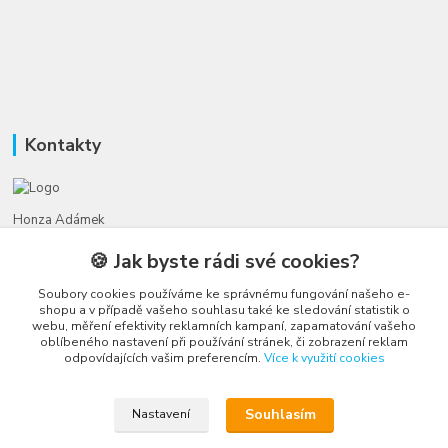
Kontakty
Honza Adámek
+420 775 231 066
🍪 Jak byste rádi své cookies?
(Po-Ne, 9-21 hod.)
Soubory cookies používáme ke správnému fungování našeho e-
honza@autahracky.cz
shopu a v případě vašeho souhlasu také ke sledování statistik o
webu, měření efektivity reklamních kampaní, zapamatování vašeho
oblíbeného nastavení při používání stránek, či zobrazení reklam
odpovídajících vašim preferencím.
Více k využití cookies
Souhlasím
Nastavení
Upravit sběr cookies.