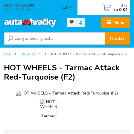
0
ks
+420 775 231 066
CZK
za
0 Kč
(Po-Ne, 9-21 hod.)
Menu
Hledat
Úvod
HOT WHEELS
HOT WHEELS - Tarmac Attack Red-Turquoise (F2)
HOT WHEELS - Tarmac Attack
Red-Turquoise (F2)