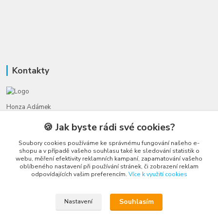
Kontakty
Honza Adámek
+420 775 231 066
🍪 Jak byste rádi své cookies?
(Po-Ne, 9-21 hod.)
Soubory cookies používáme ke správnému fungování našeho e-
honza@autahracky.cz
shopu a v případě vašeho souhlasu také ke sledování statistik o
webu, měření efektivity reklamních kampaní, zapamatování vašeho
oblíbeného nastavení při používání stránek, či zobrazení reklam
odpovídajících vašim preferencím.
Více k využití cookies
Souhlasím
Nastavení
Upravit sběr cookies.