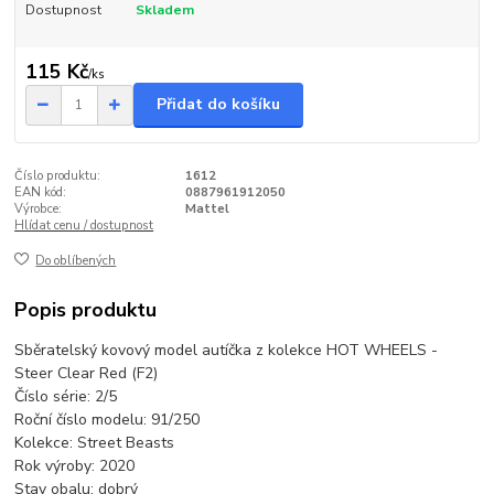
Dostupnost
Skladem
115 Kč
/
ks
Přidat do košíku
Číslo produktu:
1612
EAN kód:
0887961912050
Výrobce:
Mattel
Hlídat cenu / dostupnost
Do oblíbených
Popis produktu
Sběratelský kovový model autíčka z kolekce HOT WHEELS -
Steer Clear Red (F2)
Číslo série: 2/5
Roční číslo modelu: 91/250
Kolekce: Street Beasts
Rok výroby: 2020
Stav obalu: dobrý