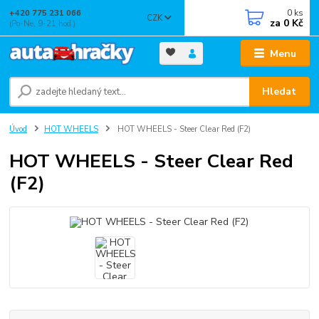
0
ks
+420 775 231 066
CZK
za
0 Kč
(Po-Ne, 9-21 hod.)
Menu
Hledat
Úvod
HOT WHEELS
HOT WHEELS - Steer Clear Red (F2)
HOT WHEELS - Steer Clear Red
(F2)