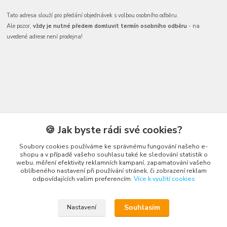
Tato adresa slouží pro předání objednávek s volbou osobního odběru.
Ale pozor,
vždy je nutné předem domluvit termín osobního odběru
- na
uvedené adrese není prodejna!
🍪 Jak byste rádi své cookies?
Kontakty
Soubory cookies používáme ke správnému fungování našeho e-
shopu a v případě vašeho souhlasu také ke sledování statistik o
webu, měření efektivity reklamních kampaní, zapamatování vašeho
oblíbeného nastavení při používání stránek, či zobrazení reklam
odpovídajících vašim preferencím.
Více k využití cookies
Honza Adámek
+420 775 231 066
Souhlasím
Nastavení
(Po-Ne, 9-21 hod.)
honza@autahracky.cz