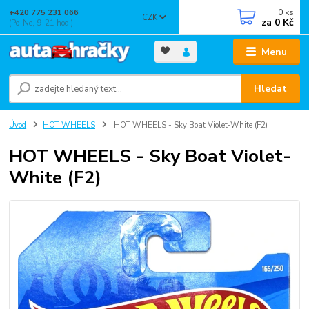
0
ks
+420 775 231 066
CZK
za
0 Kč
(Po-Ne, 9-21 hod.)
Menu
Hledat
Úvod
HOT WHEELS
HOT WHEELS - Sky Boat Violet-White (F2)
HOT WHEELS - Sky Boat Violet-
White (F2)