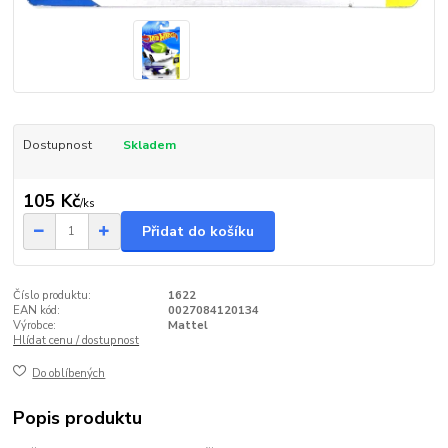
Dostupnost
Skladem
105 Kč
/
ks
Přidat do košíku
Číslo produktu:
1622
EAN kód:
0027084120134
Výrobce:
Mattel
Hlídat cenu / dostupnost
Do oblíbených
Popis produktu