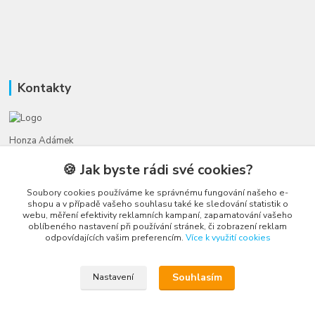
Kontakty
Honza Adámek
+420 775 231 066
🍪 Jak byste rádi své cookies?
(Po-Ne, 9-21 hod.)
Soubory cookies používáme ke správnému fungování našeho e-
honza@autahracky.cz
shopu a v případě vašeho souhlasu také ke sledování statistik o
webu, měření efektivity reklamních kampaní, zapamatování vašeho
oblíbeného nastavení při používání stránek, či zobrazení reklam
odpovídajících vašim preferencím.
Více k využití cookies
Souhlasím
Nastavení
Upravit sběr cookies.