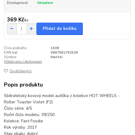
Dostupnost
Skladem
369 Kč
/
ks
Přidat do košíku
Číslo produktu:
1638
EAN kód:
0887961792539
Výrobce:
Mattel
Hlídat cenu / dostupnost
Do oblíbených
Popis produktu
Sběratelský kovový model autíčka z kolekce HOT WHEELS -
Roller Toaster Violet (F2)
Číslo série: 4/5
Roční číslo modelu: 39/250
Kolekce: Fast Foodie
Rok výroby: 2017
Stav obalu: dobrý