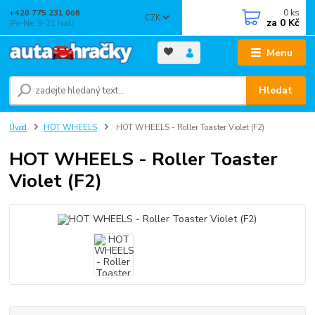
0
ks
+420 775 231 066
CZK
za
0 Kč
(Po-Ne, 9-21 hod.)
Menu
Hledat
Úvod
HOT WHEELS
HOT WHEELS - Roller Toaster Violet (F2)
HOT WHEELS - Roller Toaster
Violet (F2)