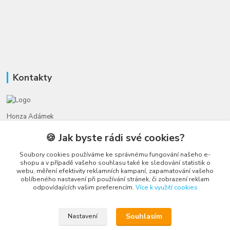
Kontakty
Honza Adámek
+420 775 231 066
🍪 Jak byste rádi své cookies?
(Po-Ne, 9-21 hod.)
Soubory cookies používáme ke správnému fungování našeho e-
honza@autahracky.cz
shopu a v případě vašeho souhlasu také ke sledování statistik o
webu, měření efektivity reklamních kampaní, zapamatování vašeho
oblíbeného nastavení při používání stránek, či zobrazení reklam
odpovídajících vašim preferencím.
Více k využití cookies
Souhlasím
Nastavení
Upravit sběr cookies.