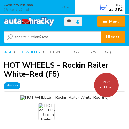
0
ks
+420 775 231 066
CZK
za
0 Kč
(Po-Ne, 9-21 hod.)
Menu
Hledat
Úvod
HOT WHEELS
HOT WHEELS - Rockin Railer White-Red (F5)
HOT WHEELS - Rockin Railer
White-Red (F5)
89 Kč
Novinka
- 11 %