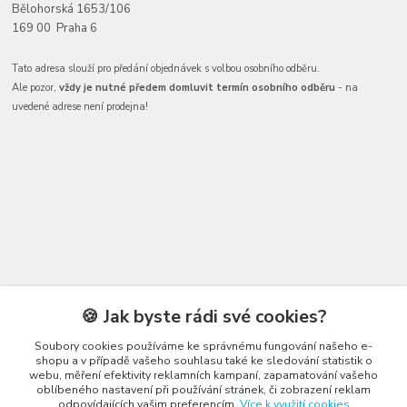
Bělohorská 1653/106
169 00 Praha 6
Tato adresa slouží pro předání objednávek s volbou osobního odběru.
Ale pozor,
vždy je nutné předem domluvit termín osobního odběru
- na
uvedené adrese není prodejna!
Kontakty
🍪 Jak byste rádi své cookies?
Soubory cookies používáme ke správnému fungování našeho e-
shopu a v případě vašeho souhlasu také ke sledování statistik o
webu, měření efektivity reklamních kampaní, zapamatování vašeho
oblíbeného nastavení při používání stránek, či zobrazení reklam
odpovídajících vašim preferencím.
Více k využití cookies