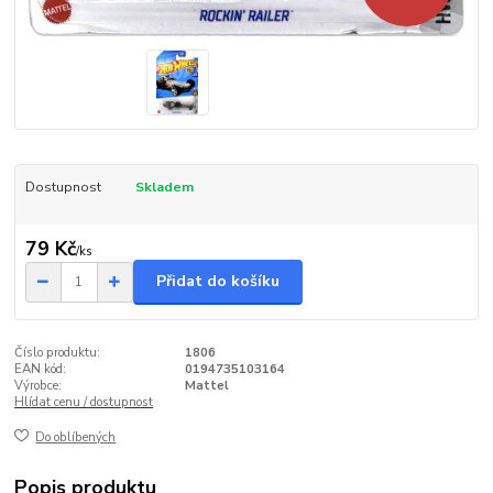
Dostupnost
Skladem
79 Kč
/
ks
Přidat do košíku
Číslo produktu:
1806
EAN kód:
0194735103164
Výrobce:
Mattel
Hlídat cenu / dostupnost
Do oblíbených
Popis produktu