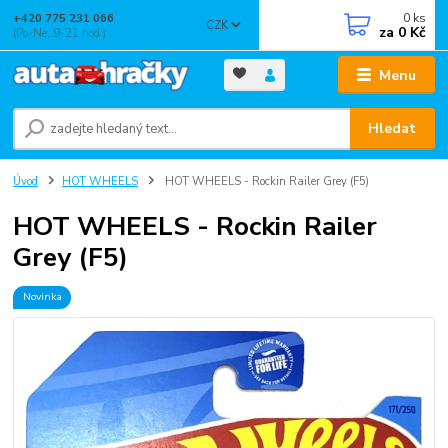
0
ks
+420 775 231 066
CZK
za
0 Kč
(Po-Ne, 9-21 hod.)
Menu
Hledat
Úvod
HOT WHEELS
HOT WHEELS - Rockin Railer Grey (F5)
HOT WHEELS - Rockin Railer
Grey (F5)
Novinka