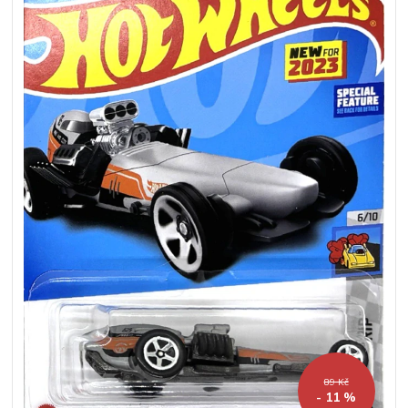
89 Kč
- 11 %