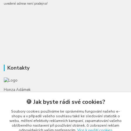
uvedené adrese není prodejna!
Kontakty
Honza Adámek
+420 775 231 066
🍪 Jak byste rádi své cookies?
(Po-Ne, 9-21 hod.)
Soubory cookies používáme ke správnému fungování našeho e-
honza@autahracky.cz
shopu a v případě vašeho souhlasu také ke sledování statistik o
webu, měření efektivity reklamních kampaní, zapamatování vašeho
oblíbeného nastavení při používání stránek, či zobrazení reklam
odpovídajících vašim preferencím.
Více k využití cookies