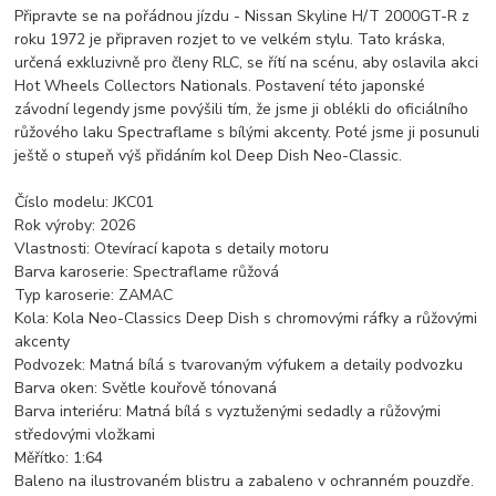
Připravte se na pořádnou jízdu - Nissan Skyline H/T 2000GT-R z
roku 1972 je připraven rozjet to ve velkém stylu. Tato kráska,
určená exkluzivně pro členy RLC, se řítí na scénu, aby oslavila akci
Hot Wheels Collectors Nationals. Postavení této japonské
závodní legendy jsme povýšili tím, že jsme ji oblékli do oficiálního
růžového laku Spectraflame s bílými akcenty. Poté jsme ji posunuli
ještě o stupeň výš přidáním kol Deep Dish Neo-Classic.
Číslo modelu: JKC01
Rok výroby: 2026
Vlastnosti: Otevírací kapota s detaily motoru
Barva karoserie: Spectraflame růžová
Typ karoserie: ZAMAC
Kola: Kola Neo-Classics Deep Dish s chromovými ráfky a růžovými
akcenty
Podvozek: Matná bílá s tvarovaným výfukem a detaily podvozku
Barva oken: Světle kouřově tónovaná
Barva interiéru: Matná bílá s vyztuženými sedadly a růžovými
středovými vložkami
Měřítko: 1:64
Baleno na ilustrovaném blistru a zabaleno v ochranném pouzdře.