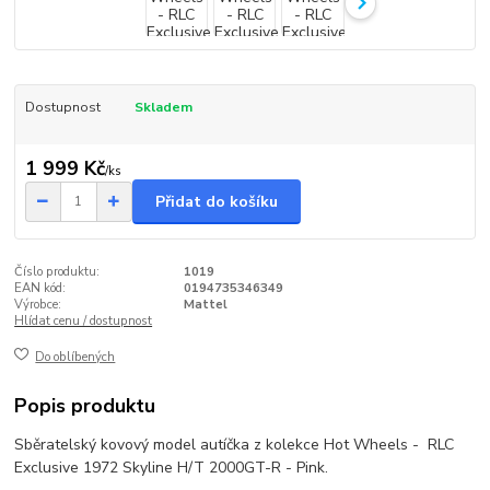
Dostupnost
Skladem
1 999 Kč
/
ks
Přidat do košíku
Číslo produktu:
1019
EAN kód:
0194735346349
Výrobce:
Mattel
Hlídat cenu / dostupnost
Do oblíbených
Popis produktu
Sběratelský kovový model autíčka z kolekce Hot Wheels - RLC
Exclusive 1972 Skyline H/T 2000GT-R - Pink.