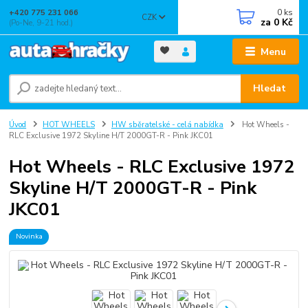
0
ks
+420 775 231 066
CZK
za
0 Kč
(Po-Ne, 9-21 hod.)
Menu
Hledat
Úvod
HOT WHEELS
HW sběratelské - celá nabídka
Hot Wheels -
RLC Exclusive 1972 Skyline H/T 2000GT-R - Pink JKC01
Hot Wheels - RLC Exclusive 1972
Skyline H/T 2000GT-R - Pink
JKC01
Novinka