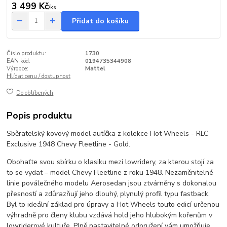
3 499 Kč
/
ks
Přidat do košíku
Číslo produktu:
1730
EAN kód:
0194735344908
Výrobce:
Mattel
Hlídat cenu / dostupnost
Do oblíbených
Popis produktu
Sběratelský kovový model autíčka z kolekce Hot Wheels - RLC
Exclusive 1948 Chevy Fleetline - Gold.
Obohaťte svou sbírku o klasiku mezi lowridery, za kterou stojí za
to se vydat – model Chevy Fleetline z roku 1948. Nezaměnitelné
linie poválečného modelu Aerosedan jsou ztvárněny s dokonalou
přesností a zdůrazňují jeho dlouhý, plynulý profil typu fastback.
Byl to ideální základ pro úpravy a Hot Wheels touto edicí určenou
výhradně pro členy klubu vzdává hold jeho hlubokým kořenům v
lowriderové kultuře. Plně nastavitelné odpružení vám umožňuje