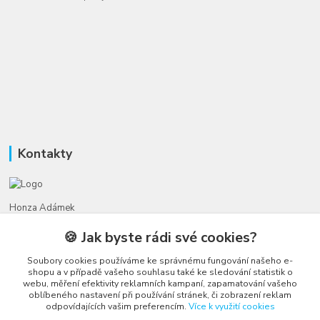
Kontakty
Honza Adámek
+420 775 231 066
🍪 Jak byste rádi své cookies?
(Po-Ne, 9-21 hod.)
Soubory cookies používáme ke správnému fungování našeho e-
honza@autahracky.cz
shopu a v případě vašeho souhlasu také ke sledování statistik o
webu, měření efektivity reklamních kampaní, zapamatování vašeho
oblíbeného nastavení při používání stránek, či zobrazení reklam
odpovídajících vašim preferencím.
Více k využití cookies