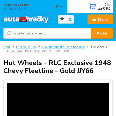
0
ks
+420 775 231 066
CZK
za
0 Kč
(Po-Ne, 9-21 hod.)
Menu
Hledat
Úvod
HOT WHEELS
HW sběratelské - celá nabídka
Hot Wheels -
RLC Exclusive 1948 Chevy Fleetline - Gold JJY66
Hot Wheels - RLC Exclusive 1948
Chevy Fleetline - Gold JJY66