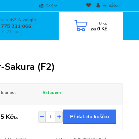
Přihlášení
CZK
 si rady? Zavolejte.
0
ks
 775 231 066
za
0 Kč
, 9-21 hod.)
-Sakura (F2)
tupnost
Skladem
5 Kč
Přidat do košíku
/
ks