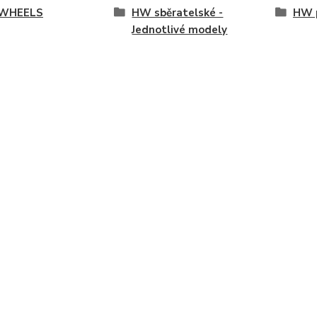
WHEELS
HW sběratelské -
HW p
Jednotlivé modely