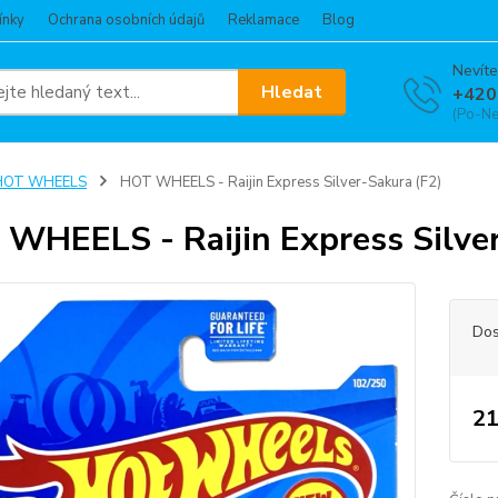
ínky
Ochrana osobních údajů
Reklamace
Blog
Nevíte
Hledat
+420
(Po-Ne
HOT WHEELS
HOT WHEELS - Raijin Express Silver-Sakura (F2)
WHEELS - Raijin Express Silver
Dos
21