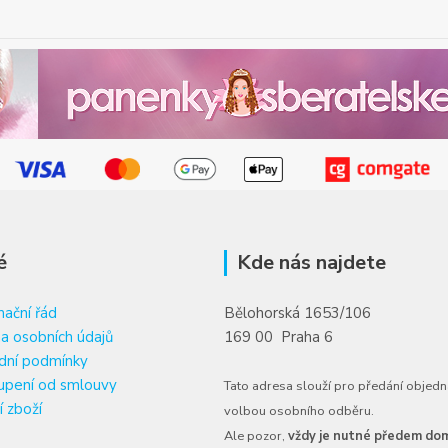
é
Kde nás najdete
ační řád
Bělohorská 1653/106
a osobních údajů
169 00 Praha 6
dní podmínky
upení od smlouvy
Tato adresa slouží pro předání objedn
í zboží
volbou osobního odběru.
Ale pozor,
vždy je nutné předem dom