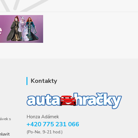
Kontakty
Honza Adámek
ávek s
+420 775 231 066
(Po-Ne, 9-21 hod.)
luvit