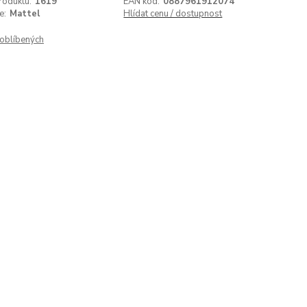
roduktu:
1619
EAN kód:
0887961912074
e:
Mattel
Hlídat cenu / dostupnost
oblíbených