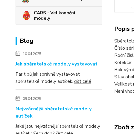
CARS - Velikonoční
modely
Popis 
Blog
Sběratel
Číslo sér
10.04.2025
Roční čí
Kolekce
Jak sběratelské modely vystavovat
Rok výro
Pár tipů jak správně vystavovat
Stav obal
sběratelské modely autíček.
číst celé
Velikost 
Není vhod
09.04.2025
Nejvzácnější sběratelské modely
autíček
Jaké jsou nejvzácnější sběratelské modely
Zboží 
autíček všech dob?
číst celé