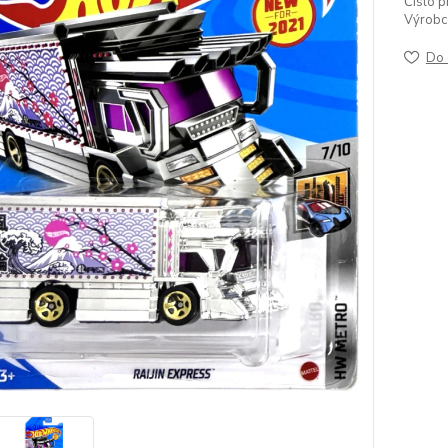
Číslo p
Výrobc
Do 