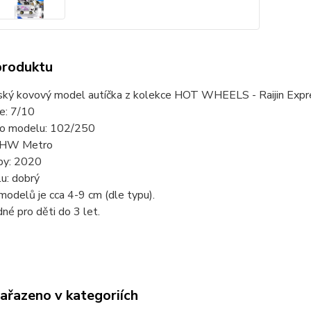
produktu
ský kovový model autíčka z kolekce HOT WHEELS - Raijin Expr
ie: 7/10
slo modelu: 102/250
: HW Metro
by: 2020
u: dobrý
modelů je cca 4-9 cm (dle typu).
né pro děti do 3 let.
zařazeno v kategoriích