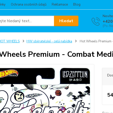
ínky
Ochrana osobních údajů
Reklamace
Blog
Nevíte
Hledat
+420
(Po-Ne
HOT WHEELS
HW sběratelské - celá nabídka
Hot Wheels Premium -
Wheels Premium - Combat Medic
Dos
54