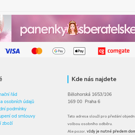
é
Kde nás najdete
ační řád
Bělohorská 1653/106
a osobních údajů
169 00 Praha 6
dní podmínky
upení od smlouvy
Tato adresa slouží pro předání objedn
í zboží
volbou osobního odběru.
Ale pozor,
vždy je nutné předem dom