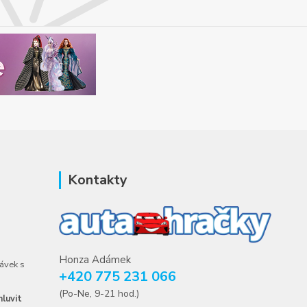
Kontakty
Honza Adámek
ávek s
+420 775 231 066
(Po-Ne, 9-21 hod.)
luvit