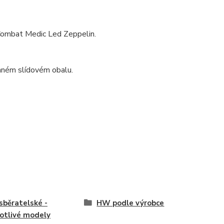
ombat Medic Led Zeppelin.
anném slídovém obalu.
běratelské -
HW podle výrobce
otlivé modely