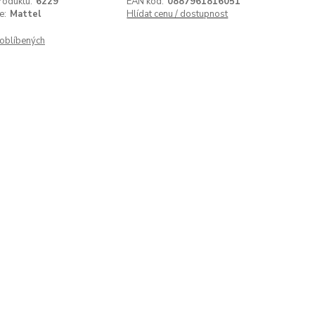
roduktu:
6229
EAN kód:
0887961816051
e:
Mattel
Hlídat cenu / dostupnost
oblíbených