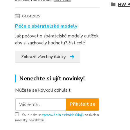
HW P
04.04.2025
Péče o sběratelské modely
Jak pečovat o sběratelské modely autíček,
aby si zachovaly hodnotu?
číst celé
Zobrazit všechny články
Nenechte si ujít novinky!
Můžete se kdykoli odhlásit.
Přihlásit se
Souhlasím se
zpracováním osobních údajů
za účelem
rozesílky newsletteru.