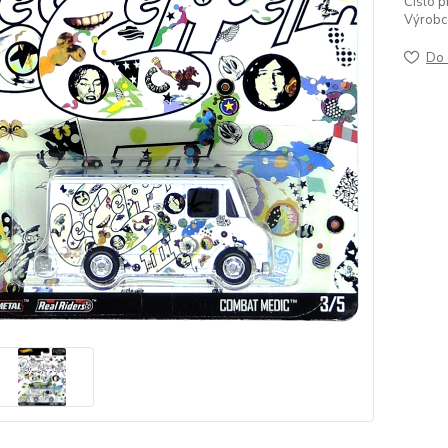
Číslo p
Výrobc
Do 