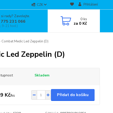
Přihlášení
CZK
 si rady? Zavolejte.
0
ks
 775 231 066
za
0 Kč
, 9-21 hod.)
 Combat Medic Led Zeppelin (D)
 Led Zeppelin (D)
tupnost
Skladem
9 Kč
Přidat do košíku
/
ks