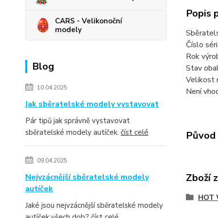
Popis 
CARS - Velikonoční
modely
Sběratel
Číslo sér
Rok výro
Blog
Stav obal
Velikost 
10.04.2025
Není vhod
Jak sběratelské modely vystavovat
Pár tipů jak správně vystavovat
sběratelské modely autíček.
číst celé
Původ 
09.04.2025
Zboží 
Nejvzácnější sběratelské modely
autíček
HOT 
Jaké jsou nejvzácnější sběratelské modely
autíček všech dob?
číst celé