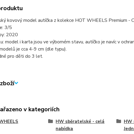
produktu
ský kovový model autíčka z kolekce HOT WHEELS Premium - C
ie: 3/5
by: 2020
u: model i karta jsou ve výborném stavu, autíčko je navíc v ochr
modelů je cca 4-9 cm (dle typu).
né pro děti do 3 let.
zboží
zařazeno v kategoriích
WHEELS
HW sběratelské - celá
HW s
nabídka
Jedn