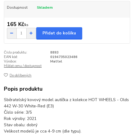
Dostupnost
Skladem
165 Kč
/
ks
Přidat do košíku
Číslo produktu:
8893
EAN kód:
0194735023486
Výrobce:
Mattel
Hlídat cenu / dostupnost
Do oblíbených
Popis produktu
Sběratelský kovový model autíčka z kolekce HOT WHEELS - Olds
442 W-30 White-Red (E3)
Číslo série: 3/5
Rok výroby: 2021
Stav obalu: dobrý
Velikost modelů je cca 4-9 cm (dle typu).