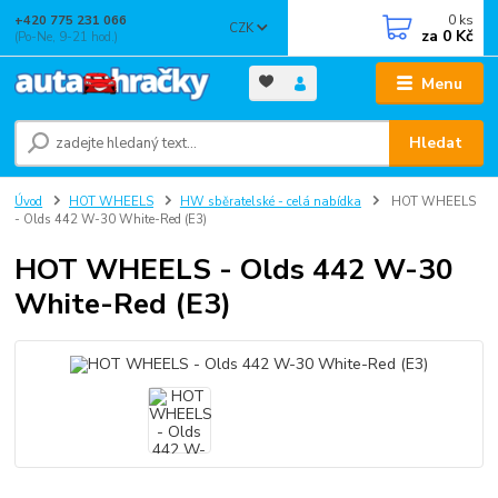
0
ks
+420 775 231 066
CZK
za
0 Kč
(Po-Ne, 9-21 hod.)
Menu
Hledat
Úvod
HOT WHEELS
HW sběratelské - celá nabídka
HOT WHEELS
- Olds 442 W-30 White-Red (E3)
HOT WHEELS - Olds 442 W-30
White-Red (E3)