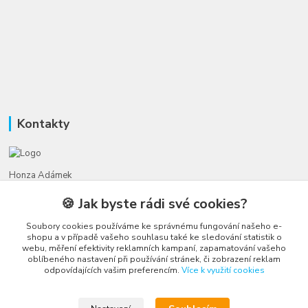
Kontakty
Honza Adámek
+420 775 231 066
🍪 Jak byste rádi své cookies?
(Po-Ne, 9-21 hod.)
Soubory cookies používáme ke správnému fungování našeho e-
honza@autahracky.cz
shopu a v případě vašeho souhlasu také ke sledování statistik o
webu, měření efektivity reklamních kampaní, zapamatování vašeho
oblíbeného nastavení při používání stránek, či zobrazení reklam
odpovídajících vašim preferencím.
Více k využití cookies