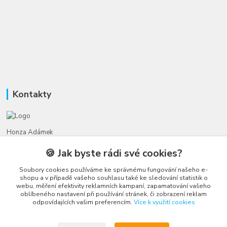
Kontakty
Honza Adámek
+420 775 231 066
🍪 Jak byste rádi své cookies?
(Po-Ne, 9-21 hod.)
Soubory cookies používáme ke správnému fungování našeho e-
honza@autahracky.cz
shopu a v případě vašeho souhlasu také ke sledování statistik o
webu, měření efektivity reklamních kampaní, zapamatování vašeho
oblíbeného nastavení při používání stránek, či zobrazení reklam
odpovídajících vašim preferencím.
Více k využití cookies