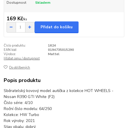
Dostupnost
Skladem
169 Kč
/
ks
Přidat do košíku
Číslo produktu:
1624
EAN kód:
0194735015290
Výrobce:
Mattel
Hlídat cenu / dostupnost
Do oblíbených
Popis produktu
Sběratelský kovový model autíčka z kolekce HOT WHEELS -
Nissan R390 GTI White (F2)
Číslo série: 4/10
Roční číslo modelu: 64/250
Kolekce: HW Turbo
Rok výroby: 2021
Stav obalu: dobrý