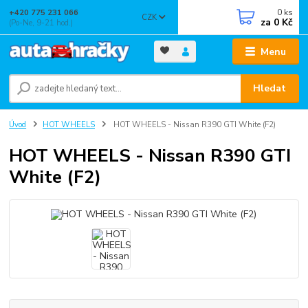
0
ks
+420 775 231 066
CZK
za
0 Kč
(Po-Ne, 9-21 hod.)
Menu
Hledat
Úvod
HOT WHEELS
HOT WHEELS - Nissan R390 GTI White (F2)
HOT WHEELS - Nissan R390 GTI
White (F2)