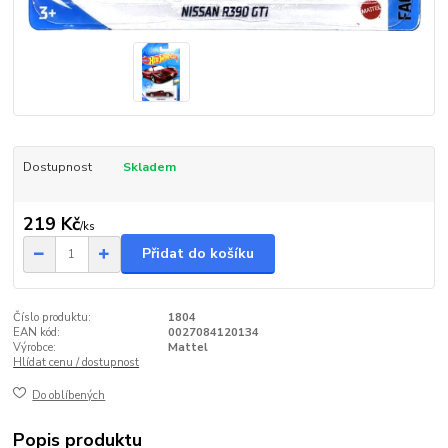
Dostupnost
Skladem
219 Kč
/
ks
Přidat do košíku
Číslo produktu:
1804
EAN kód:
0027084120134
Výrobce:
Mattel
Hlídat cenu / dostupnost
Do oblíbených
Popis produktu