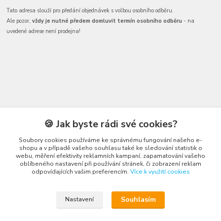
Tato adresa slouží pro předání objednávek s volbou osobního odběru.
Ale pozor,
vždy je nutné předem domluvit termín osobního odběru
- na
uvedené adrese není prodejna!
🍪 Jak byste rádi své cookies?
Kontakty
Soubory cookies používáme ke správnému fungování našeho e-
shopu a v případě vašeho souhlasu také ke sledování statistik o
webu, měření efektivity reklamních kampaní, zapamatování vašeho
oblíbeného nastavení při používání stránek, či zobrazení reklam
odpovídajících vašim preferencím.
Více k využití cookies
Honza Adámek
+420 775 231 066
(Po-Ne, 9-21 hod.)
Souhlasím
Nastavení
honza@autahracky.cz