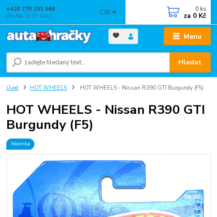
0
ks
+420 775 231 066
CZK
za
0 Kč
(Po-Ne, 9-21 hod.)
Menu
Hledat
Úvod
HOT WHEELS
HOT WHEELS - Nissan R390 GTI Burgundy (F5)
HOT WHEELS - Nissan R390 GTI
Burgundy (F5)
Novinka