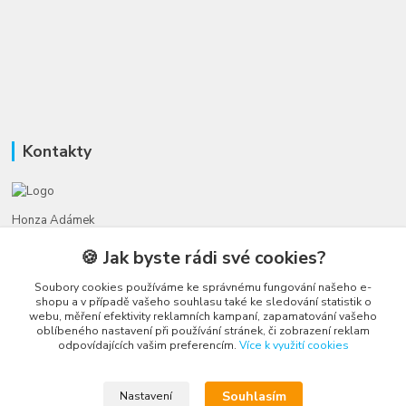
Kontakty
Honza Adámek
+420 775 231 066
🍪 Jak byste rádi své cookies?
(Po-Ne, 9-21 hod.)
Soubory cookies používáme ke správnému fungování našeho e-
honza@autahracky.cz
shopu a v případě vašeho souhlasu také ke sledování statistik o
webu, měření efektivity reklamních kampaní, zapamatování vašeho
oblíbeného nastavení při používání stránek, či zobrazení reklam
odpovídajících vašim preferencím.
Více k využití cookies
Souhlasím
Nastavení