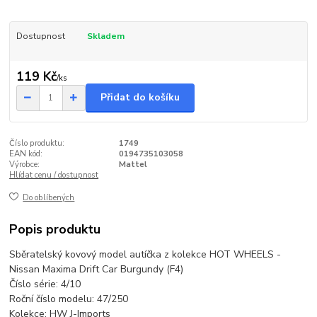
Dostupnost
Skladem
119 Kč
/
ks
Přidat do košíku
Číslo produktu:
1749
EAN kód:
0194735103058
Výrobce:
Mattel
Hlídat cenu / dostupnost
Do oblíbených
Popis produktu
Sběratelský kovový model autíčka z kolekce HOT WHEELS -
Nissan Maxima Drift Car Burgundy (F4)
Číslo série: 4/10
Roční číslo modelu: 47/250
Kolekce: HW J-Imports