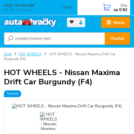
0
ks
+420 775 231 066
CZK
za
0 Kč
(Po-Ne, 9-21 hod.)
Menu
Hledat
Úvod
HOT WHEELS
HOT WHEELS - Nissan Maxima Drift Car
Burgundy (F4)
HOT WHEELS - Nissan Maxima
Drift Car Burgundy (F4)
Novinka