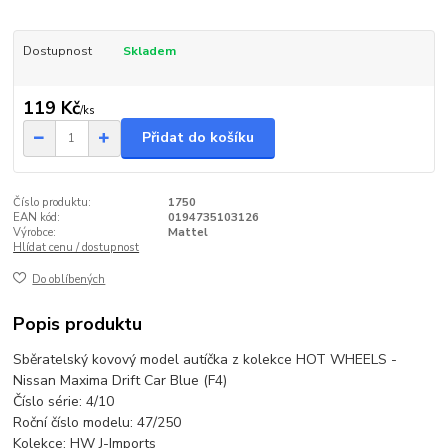
Dostupnost
Skladem
119 Kč
/
ks
Přidat do košíku
Číslo produktu:
1750
EAN kód:
0194735103126
Výrobce:
Mattel
Hlídat cenu / dostupnost
Do oblíbených
Popis produktu
Sběratelský kovový model autíčka z kolekce HOT WHEELS -
Nissan Maxima Drift Car Blue (F4)
Číslo série: 4/10
Roční číslo modelu: 47/250
Kolekce: HW J-Imports