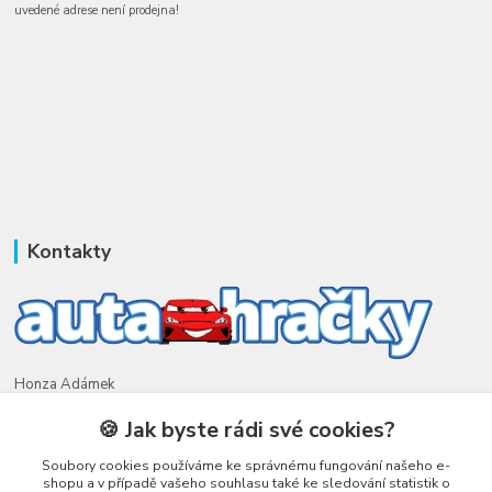
uvedené adrese není prodejna!
Kontakty
Honza Adámek
+420 775 231 066
🍪 Jak byste rádi své cookies?
(Po-Ne, 9-21 hod.)
Soubory cookies používáme ke správnému fungování našeho e-
honza@autahracky.cz
shopu a v případě vašeho souhlasu také ke sledování statistik o