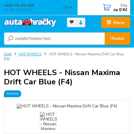
0
ks
+420 775 231 066
CZK
za
0 Kč
(Po-Ne, 9-21 hod.)
Menu
Hledat
Úvod
HOT WHEELS
HOT WHEELS - Nissan Maxima Drift Car Blue
(F4)
HOT WHEELS - Nissan Maxima
Drift Car Blue (F4)
Novinka