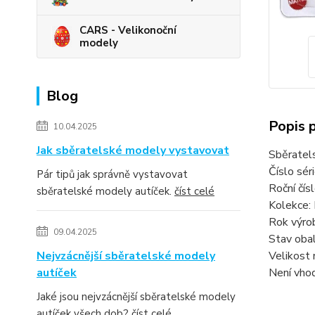
CARS - Velikonoční
modely
Blog
Popis 
10.04.2025
Jak sběratelské modely vystavovat
Sběratel
Číslo sér
Pár tipů jak správně vystavovat
Roční čí
sběratelské modely autíček.
číst celé
Kolekce:
Rok výro
09.04.2025
Stav obal
Nejvzácnější sběratelské modely
Velikost 
autíček
Není vhod
Jaké jsou nejvzácnější sběratelské modely
autíček všech dob?
číst celé