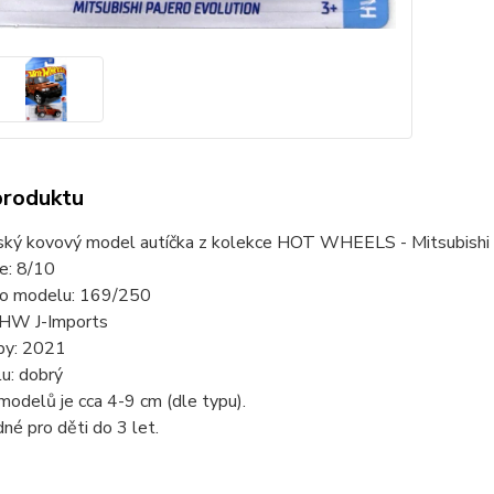
produktu
ský kovový model autíčka z kolekce HOT WHEELS - Mitsubishi
ie: 8/10
slo modelu: 169/250
 HW J-Imports
by: 2021
u: dobrý
modelů je cca 4-9 cm (dle typu).
né pro děti do 3 let.