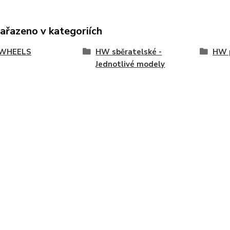
zařazeno v kategoriích
WHEELS
HW sběratelské -
HW p
Jednotlivé modely