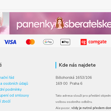
é
Kde nás najdete
ační řád
Bělohorská 1653/106
a osobních údajů
169 00 Praha 6
dní podmínky
upení od smlouvy
Tato adresa slouží pro předání objedn
í zboží
volbou osobního odběru.
Ale pozor,
vždy je nutné předem dom