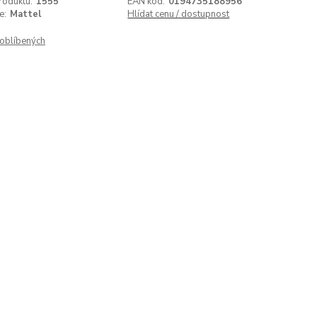
roduktu:
1555
EAN kód:
0194735188956
e:
Mattel
Hlídat cenu / dostupnost
oblíbených