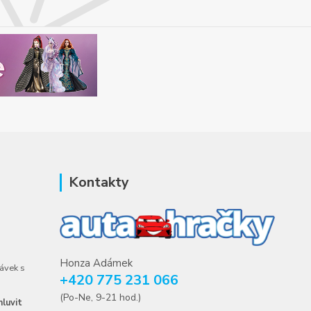
Kontakty
Honza Adámek
ávek s
+420 775 231 066
(Po-Ne, 9-21 hod.)
luvit