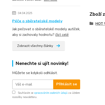
Zboží 
04.04.2025
Péče o sběratelské modely
HOT 
Jak pečovat o sběratelské modely autíček,
aby si zachovaly hodnotu?
číst celé
Zobrazit všechny články
Nenechte si ujít novinky!
Můžete se kdykoli odhlásit.
Přihlásit se
Souhlasím se
zpracováním osobních údajů
za účelem
rozesílky newsletteru.