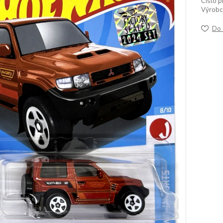
Číslo p
Výrobc
Do 