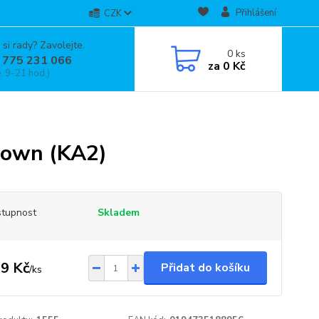
Přihlášení
CZK
 si rady? Zavolejte.
0
ks
 775 231 066
za
0 Kč
, 9-21 hod.)
rown (KA2)
tupnost
Skladem
9 Kč
Přidat do košíku
/
ks