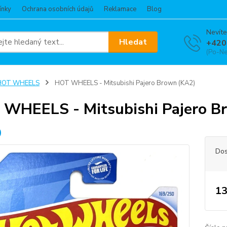
ínky
Ochrana osobních údajů
Reklamace
Blog
Nevíte
Hledat
+420
(Po-Ne
HOT WHEELS
HOT WHEELS - Mitsubishi Pajero Brown (KA2)
WHEELS - Mitsubishi Pajero B
Dos
13