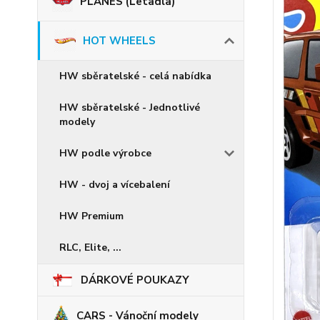
PLANES (Letadla)
HOT WHEELS
HW sběratelské - celá nabídka
HW sběratelské - Jednotlivé
modely
HW podle výrobce
HW - dvoj a vícebalení
HW Premium
RLC, Elite, ...
DÁRKOVÉ POUKAZY
CARS - Vánoční modely