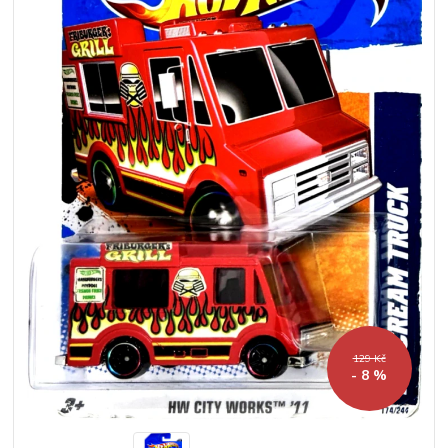
129 Kč
- 8 %