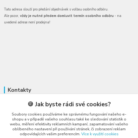
Tato adresa slouží pro předání objednávek s volbou osobního odběru.
Ale pozor,
vždy je nutné předem domluvit termín osobního odběru
- na
uvedené adrese není prodejna!
Kontakty
🍪 Jak byste rádi své cookies?
Soubory cookies používáme ke správnému fungování našeho e-
shopu a v případě vašeho souhlasu také ke sledování statistik o
webu, měření efektivity reklamních kampaní, zapamatování vašeho
Honza Adámek
oblíbeného nastavení při používání stránek, či zobrazení reklam
+420 775 231 066
odpovídajících vašim preferencím.
Více k využití cookies