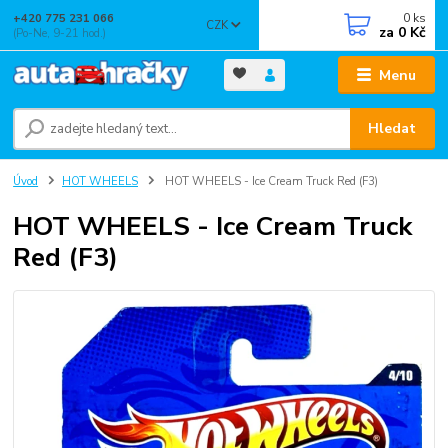
0
ks
+420 775 231 066
CZK
za
0 Kč
(Po-Ne, 9-21 hod.)
Menu
Hledat
Úvod
HOT WHEELS
HOT WHEELS - Ice Cream Truck Red (F3)
HOT WHEELS - Ice Cream Truck
Red (F3)