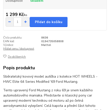
Dostupnost
Skladem
1 299 Kč
/
ks
Přidat do košíku
Číslo produktu:
8636
EAN kód:
0194735058808
Výrobce:
Mattel
Hlídat cenu / dostupnost
Do oblíbených
Popis produktu
Sběratelský kovový model autíčka z kolekce HOT WHEELS -
HWC Elite 64 Series Modified '69 Ford Mustang.
Tento upravený Ford Mustang z roku 69 je snem každého
automobilového maniaka. Představte si klasický pony car
upravený moderní technikou od motoru až po četná
aerodynamická vylepšení. Celá kapota a přední část tohoto