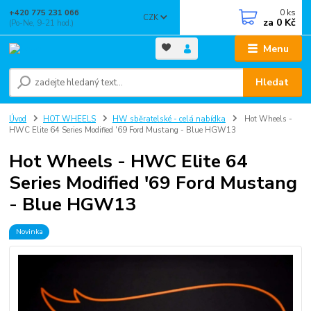
0
ks
+420 775 231 066
CZK
za
0 Kč
(Po-Ne, 9-21 hod.)
Menu
Hledat
Úvod
HOT WHEELS
HW sběratelské - celá nabídka
Hot Wheels -
HWC Elite 64 Series Modified '69 Ford Mustang - Blue HGW13
Hot Wheels - HWC Elite 64
Series Modified '69 Ford Mustang
- Blue HGW13
Novinka