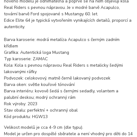
nového modelu je odnímatelná a poprvé se na něm objevují kola
Real Riders s pevnou nápravou. Je v modré barvě Acapulco,
tovární barvě Ford spojované s Mustangy 60. let.
Edice Elite 64 je typická vytvořením vynikajících detailů, proporcí a
autenticity.
Barva karoserie: modrá metalíza Acapulco s černým zadním
křídlem
Grafika: Autentická loga Mustang
Typ karoserie: ZAMAC
Kola: Kola s pevnou nápravou Real Riders s metalicky šedými
lakovanými ráfky
Podvozek: celokovový, matně černě lakovaný podvozek
Barva oken: světle kouřové tónování
Barva interiéru: kovově šedá s černými sedadly, volantem a
palubní deskou; modrý ochranný rám
Rok výroby: 2023
Stav obalu: perfektní + ochranný obal
Kód produktu: HGW13
Velikost modelů je cca 4-9 cm (dle typu).
Model je určen pro dospělé sběratele a není vhodný pro děti do 14