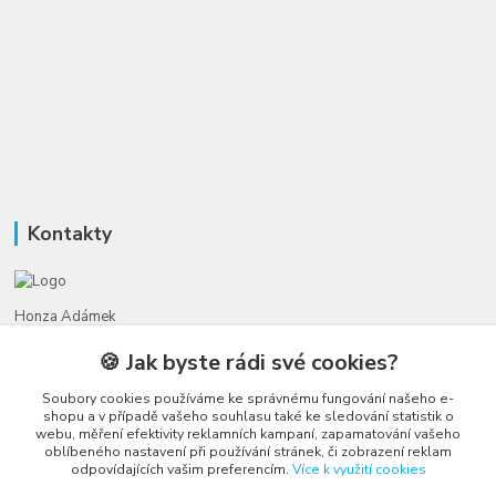
Kontakty
Honza Adámek
+420 775 231 066
🍪 Jak byste rádi své cookies?
(Po-Ne, 9-21 hod.)
Soubory cookies používáme ke správnému fungování našeho e-
honza@autahracky.cz
shopu a v případě vašeho souhlasu také ke sledování statistik o
webu, měření efektivity reklamních kampaní, zapamatování vašeho
oblíbeného nastavení při používání stránek, či zobrazení reklam
odpovídajících vašim preferencím.
Více k využití cookies