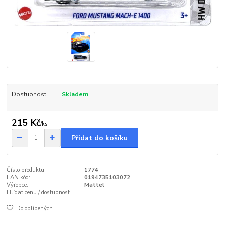
Dostupnost
Skladem
215 Kč
/
ks
Přidat do košíku
Číslo produktu:
1774
EAN kód:
0194735103072
Výrobce:
Mattel
Hlídat cenu / dostupnost
Do oblíbených