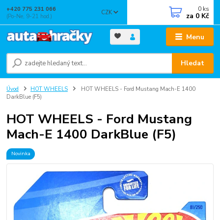
0
ks
+420 775 231 066
CZK
za
0 Kč
(Po-Ne, 9-21 hod.)
Menu
Hledat
Úvod
HOT WHEELS
HOT WHEELS - Ford Mustang Mach-E 1400
DarkBlue (F5)
HOT WHEELS - Ford Mustang
Mach-E 1400 DarkBlue (F5)
Novinka