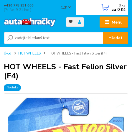
0
ks
+420 775 231 066
CZK
za
0 Kč
(Po-Ne, 9-21 hod.)
Menu
Hledat
Úvod
HOT WHEELS
HOT WHEELS - Fast Felion Silver (F4)
HOT WHEELS - Fast Felion Silver
(F4)
Novinka