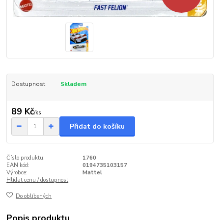
Dostupnost
Skladem
89 Kč
/
ks
Přidat do košíku
Číslo produktu:
1760
EAN kód:
0194735103157
Výrobce:
Mattel
Hlídat cenu / dostupnost
Do oblíbených
Popis produktu