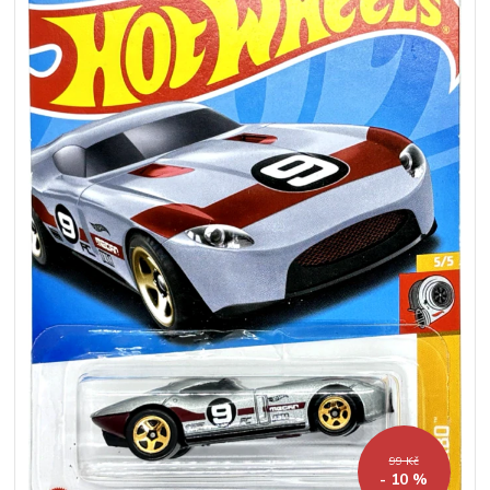
99 Kč
- 10 %