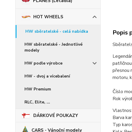
PLANES (Letadla)
HOT WHEELS
Popis 
HW sběratelské - celá nabídka
Sběratel
HW sběratelské - Jednotlivé
modely
Legendár
patřičnou
HW podle výrobce
přesnou r
HW - dvoj a vícebalení
motoru, k
HW Premium
Číslo m
Rok výro
RLC, Elite, ...
Vlastnost
DÁRKOVÉ POUKAZY
Barva kar
Typ karo
CARS - Vánoční modely
Kola: Be