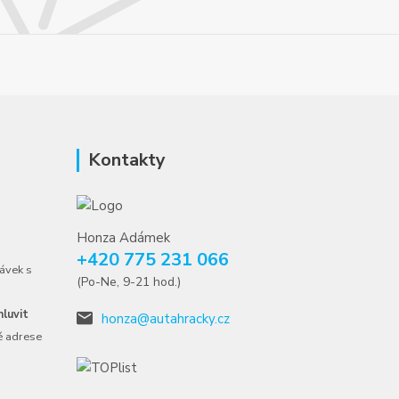
Kontakty
Honza Adámek
+420 775 231 066
ávek s
(Po-Ne, 9-21 hod.)
luvit
honza@autahracky.cz
é adrese