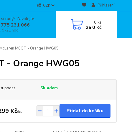
Přihlášení
CZK
 si rady? Zavolejte.
0
ks
 775 231 066
za
0 Kč
, 9-21 hod.)
64 McLaren M6GT - Orange HWG05
GT - Orange HWG05
tupnost
Skladem
299 Kč
Přidat do košíku
/
ks