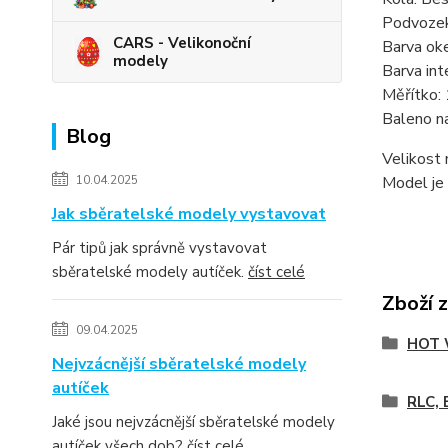
Podvozek
CARS - Velikonoční
Barva ok
modely
Barva inte
Měřítko:
Baleno na
Blog
Velikost 
10.04.2025
Model je 
Jak sběratelské modely vystavovat
Pár tipů jak správně vystavovat
sběratelské modely autíček.
číst celé
Zboží 
09.04.2025
HOT 
Nejvzácnější sběratelské modely
autíček
RLC, E
Jaké jsou nejvzácnější sběratelské modely
autíček všech dob?
číst celé