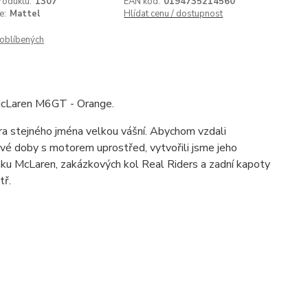
roduktu:
1307
EAN kód:
0194735214560
e:
Mattel
Hlídat cenu / dostupnost
oblíbených
McLaren M6GT - Orange.
a stejného jména velkou vášní. Abychom vzdali
své doby s motorem uprostřed, vytvořili jsme jeho
laku McLaren, zakázkových kol Real Riders a zadní kapoty
tř.