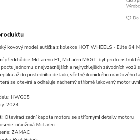
Číslo p
Výrobc
Do 
produktu
ský kovový model autíčka z kolekce HOT WHEELS - Elite 64 
ní předchůdce McLarenu F1, McLaren M6GT, byl pro konstruktér
 poctu jednomu z nejvzácnějších a nejrychlejších závodních vozů 
epliku až do posledního detailu, včetně ikonického oranžového 
terá se otevírá a odhaluje nádherný stříbrně lakovaný motor uvni
odelu: HWG05
by: 2024
i: Otevírací zadní kapota motoru se stříbrnými detaily motoru
oserie: oranžová McLaren
serie: ZAMAC
spoke Real Riders