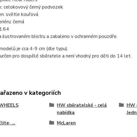
: celokovový černý podvozek
en: světle kouřová
riéru: černá
 1:64
 ilustrovaném blistru a zabaleno v ochranném pouzdře.
modelů je cca 4-9 cm (dle typu).
určen pro dospělé sběratele a není vhodný pro děti do 14 let.
zařazeno v kategoriích
WHEELS
HW sběratelské - celá
HW s
nabídka
Jedn
lite, ...
McLaren