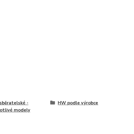
běratelské -
HW podle výrobce
otlivé modely