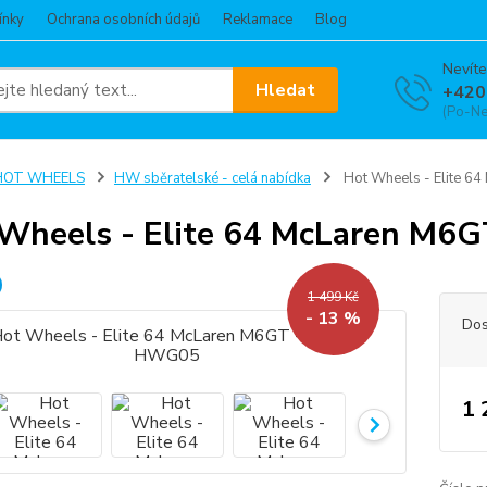
ínky
Ochrana osobních údajů
Reklamace
Blog
Nevíte
Hledat
+420
(Po-Ne
HOT WHEELS
HW sběratelské - celá nabídka
Hot Wheels - Elite 
Wheels - Elite 64 McLaren M6
1 499 Kč
- 13 %
Dos
1 