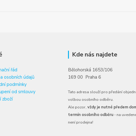
é
Kde nás najdete
ační řád
Bělohorská 1653/106
a osobních údajů
169 00 Praha 6
dní podmínky
upení od smlouvy
Tato adresa slouží pro předání objedn
í zboží
volbou osobního odběru.
Ale pozor,
vždy je nutné předem dom
termín osobního odběru
- na uveden
není prodejna!