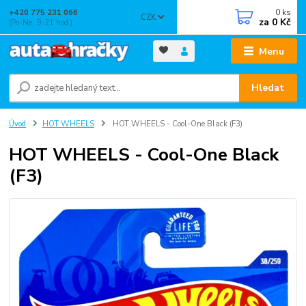
0
ks
+420 775 231 066
CZK
za
0 Kč
(Po-Ne, 9-21 hod.)
Menu
Hledat
Úvod
HOT WHEELS
HOT WHEELS - Cool-One Black (F3)
HOT WHEELS - Cool-One Black
(F3)