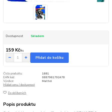
Dostupnost
Skladem
159 Kč
/
ks
Přidat do košíku
Číslo produktu:
1681
EAN kód:
0887961792478
Výrobce:
Mattel
Hlídat cenu / dostupnost
Do oblíbených
Popis produktu