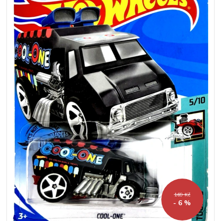
169 Kč
- 6 %