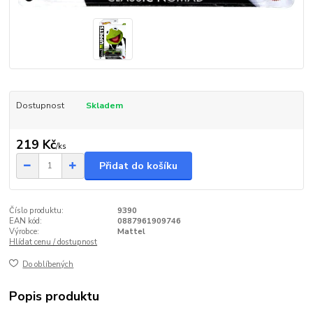
Dostupnost
Skladem
219 Kč
/
ks
Přidat do košíku
Číslo produktu:
9390
EAN kód:
0887961909746
Výrobce:
Mattel
Hlídat cenu / dostupnost
Do oblíbených
Popis produktu