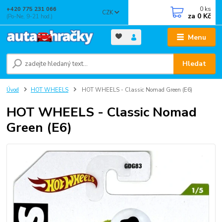
0
ks
+420 775 231 066
CZK
za
0 Kč
(Po-Ne, 9-21 hod.)
Menu
Hledat
Úvod
HOT WHEELS
HOT WHEELS - Classic Nomad Green (E6)
HOT WHEELS - Classic Nomad
Green (E6)