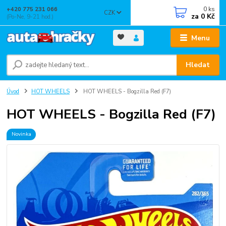
0
ks
+420 775 231 066
CZK
za
0 Kč
(Po-Ne, 9-21 hod.)
Menu
Hledat
Úvod
HOT WHEELS
HOT WHEELS - Bogzilla Red (F7)
HOT WHEELS - Bogzilla Red (F7)
Novinka