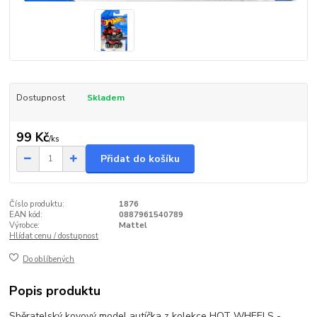
Dostupnost
Skladem
99 Kč
/
ks
Přidat do košíku
Číslo produktu:
1876
EAN kód:
0887961540789
Výrobce:
Mattel
Hlídat cenu / dostupnost
Do oblíbených
Popis produktu
Sběratelský kovový model autíčka z kolekce HOT WHEELS -