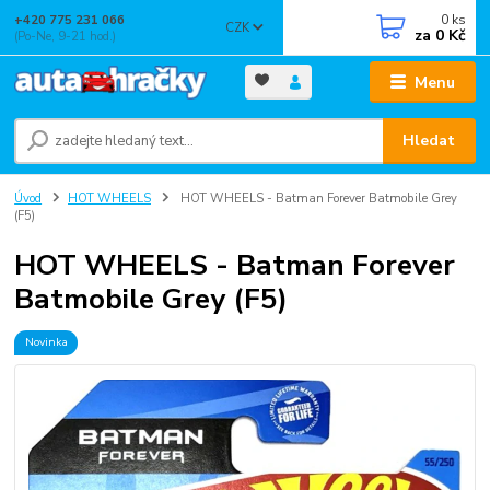
0
ks
+420 775 231 066
CZK
za
0 Kč
(Po-Ne, 9-21 hod.)
Menu
Hledat
Úvod
HOT WHEELS
HOT WHEELS - Batman Forever Batmobile Grey
(F5)
HOT WHEELS - Batman Forever
Batmobile Grey (F5)
Novinka