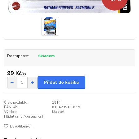
Dostupnost
Skladem
99 Kč
/
ks
Přidat do košíku
Číslo produktu:
1814
EAN kód:
0194735103119
Výrobce:
Mattel
Hlídat cenu / dostupnost
Do oblíbených