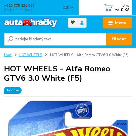
0
ks
+420 775 231 066
CZK
za
0 Kč
(Po-Ne, 9-21 hod.)
Menu
Hledat
Úvod
HOT WHEELS
HOT WHEELS - Alfa Romeo GTV6 3.0 White (F5)
HOT WHEELS - Alfa Romeo
GTV6 3.0 White (F5)
Novinka