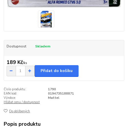
Dostupnost
Skladem
189 Kč
/
ks
Přidat do košíku
Číslo produktu:
1790
EAN kód:
0194735188871
Výrobce:
Mattel
Hlídat cenu / dostupnost
Do oblíbených
Popis produktu