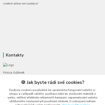
uvedené adrese není prodejna!
Kontakty
Honza Adámek
+420 775 231 066
🍪 Jak byste rádi své cookies?
(Po-Ne, 9-21 hod.)
Soubory cookies používáme ke správnému fungování našeho e-
honza@autahracky.cz
shopu a v případě vašeho souhlasu také ke sledování statistik o
webu, měření efektivity reklamních kampaní, zapamatování vašeho
oblíbeného nastavení při používání stránek, či zobrazení reklam