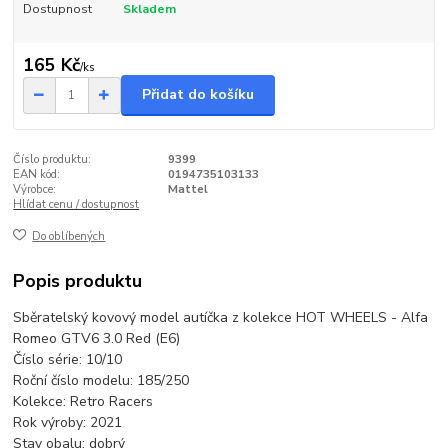
Dostupnost
Skladem
165 Kč
/
ks
Přidat do košíku
Číslo produktu:
9399
EAN kód:
0194735103133
Výrobce:
Mattel
Hlídat cenu / dostupnost
Do oblíbených
Popis produktu
Sběratelský kovový model autíčka z kolekce HOT WHEELS - Alfa
Romeo GTV6 3.0 Red (E6)
Číslo série: 10/10
Roční číslo modelu: 185/250
Kolekce: Retro Racers
Rok výroby: 2021
Stav obalu: dobrý