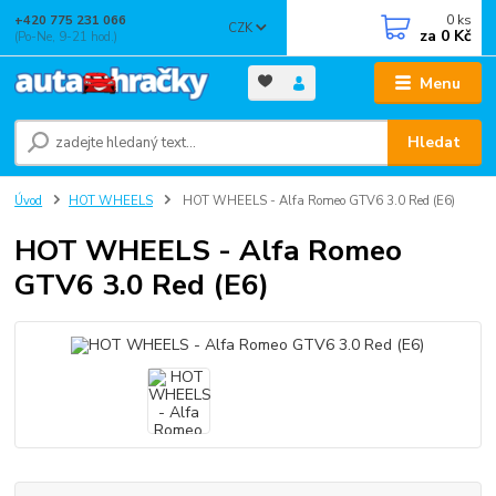
0
ks
+420 775 231 066
CZK
za
0 Kč
(Po-Ne, 9-21 hod.)
Menu
Hledat
Úvod
HOT WHEELS
HOT WHEELS - Alfa Romeo GTV6 3.0 Red (E6)
HOT WHEELS - Alfa Romeo
GTV6 3.0 Red (E6)