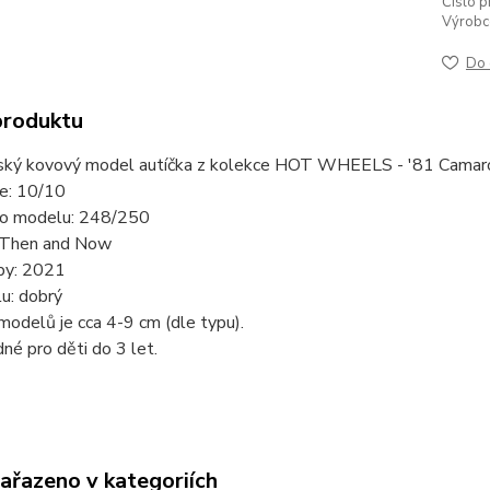
Číslo p
Výrobc
Do 
produktu
ský kovový model autíčka z kolekce HOT WHEELS - '81 Camaro
ie: 10/10
slo modelu: 248/250
 Then and Now
by: 2021
u: dobrý
modelů je cca 4-9 cm (dle typu).
né pro děti do 3 let.
zařazeno v kategoriích