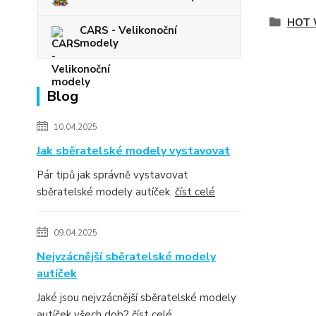
HOT 
CARS - Velikonoční
modely
Blog
10.04.2025
Jak sběratelské modely vystavovat
Pár tipů jak správně vystavovat
sběratelské modely autíček.
číst celé
09.04.2025
Nejvzácnější sběratelské modely
autíček
Jaké jsou nejvzácnější sběratelské modely
autíček všech dob?
číst celé