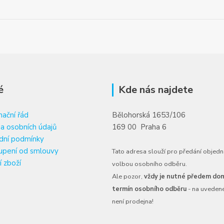
é
Kde nás najdete
ační řád
Bělohorská 1653/106
a osobních údajů
169 00 Praha 6
dní podmínky
upení od smlouvy
Tato adresa slouží pro předání objedn
í zboží
volbou osobního odběru.
Ale pozor,
vždy je nutné předem dom
termín osobního odběru
- na uveden
není prodejna!