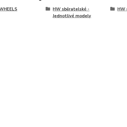
WHEELS
HW sběratelské -
HW p
Jednotlivé modely