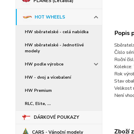
PLANES (Letadla)
HOT WHEELS
Popis 
HW sběratelské - celá nabídka
Sběratel
HW sběratelské - Jednotlivé
modely
Číslo sér
Roční čí
HW podle výrobce
Kolekce:
Rok výro
HW - dvoj a vícebalení
Stav obal
Velikost 
HW Premium
Není vhod
RLC, Elite, ...
DÁRKOVÉ POUKAZY
Zboží 
CARS - Vánoční modely