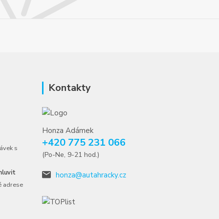
Kontakty
Honza Adámek
+420 775 231 066
ávek s
(Po-Ne, 9-21 hod.)
luvit
honza@autahracky.cz
é adrese