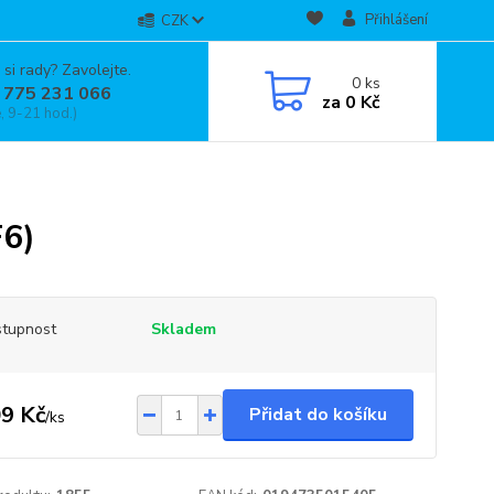
Přihlášení
CZK
 si rady? Zavolejte.
0
ks
 775 231 066
za
0 Kč
, 9-21 hod.)
6)
tupnost
Skladem
9 Kč
Přidat do košíku
/
ks