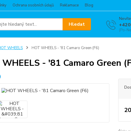
ínky
Ochrana osobních údajů
Reklamace
Blog
Nevíte
Hledat
+420
(Po-Ne
HOT WHEELS
HOT WHEELS - '81 Camaro Green (F6)
WHEELS - '81 Camaro Green (F
Dos
20