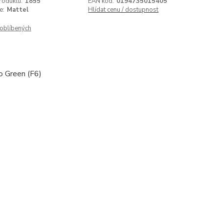
roduktu:
1855
EAN kód:
0194735015405
e:
Mattel
Hlídat cenu / dostupnost
oblíbených
 Green (F6)