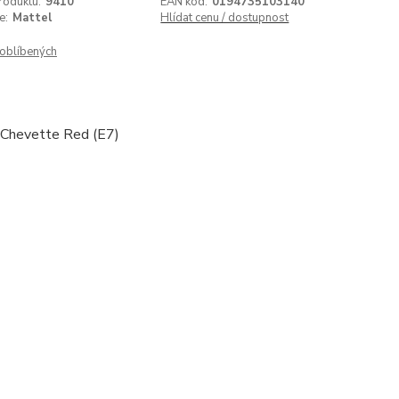
roduktu:
9410
EAN kód:
0194735103140
e:
Mattel
Hlídat cenu / dostupnost
oblíbených
 Chevette Red (E7)