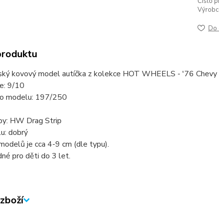
Číslo p
Výrobc
Do 
produktu
ský kovový model autíčka z kolekce HOT WHEELS - '76 Chevy
ie: 9/10
slo modelu: 197/250
by: HW Drag Strip
u: dobrý
modelů je cca 4-9 cm (dle typu).
né pro děti do 3 let.
zboží