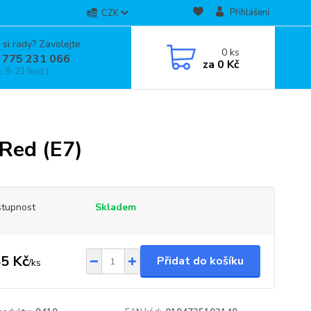
Přihlášení
CZK
 si rady? Zavolejte.
0
ks
 775 231 066
za
0 Kč
, 9-21 hod.)
Red (E7)
tupnost
Skladem
5 Kč
Přidat do košíku
/
ks