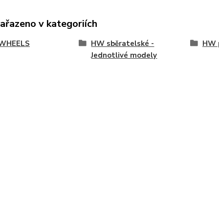
zařazeno v kategoriích
WHEELS
HW sběratelské -
HW p
Jednotlivé modely