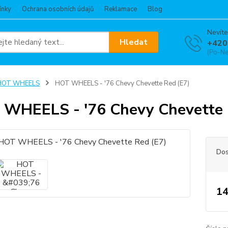
ínky
Ochrana osobních údajů
Reklamace
Blog
Nevíte
Hledat
+420
(Po-Ne
HOT WHEELS
HOT WHEELS - '76 Chevy Chevette Red (E7)
WHEELS - '76 Chevy Chevette 
Dos
14