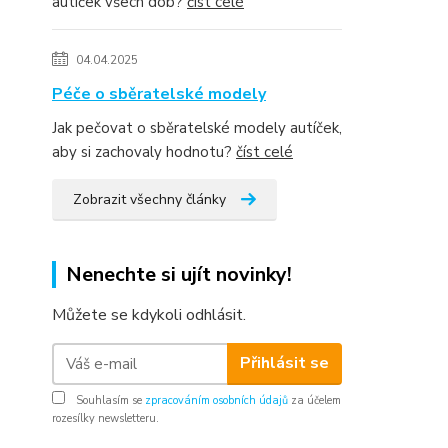
autíček všech dob?
číst celé
04.04.2025
Péče o sběratelské modely
Jak pečovat o sběratelské modely autíček,
aby si zachovaly hodnotu?
číst celé
Zobrazit všechny články
Nenechte si ujít novinky!
Můžete se kdykoli odhlásit.
Přihlásit se
Souhlasím se
zpracováním osobních údajů
za účelem
rozesílky newsletteru.