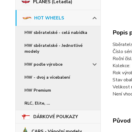
PLANES (Letadla)
HOT WHEELS
Popis 
HW sběratelské - celá nabídka
Sběratel
HW sběratelské - Jednotlivé
Číslo sér
modely
Roční čí
HW podle výrobce
Kolekce:
Rok výro
HW - dvoj a vícebalení
Stav obal
Velikost 
HW Premium
Není vhod
RLC, Elite, ...
DÁRKOVÉ POUKAZY
Původ 
CARS - Vánoční modely