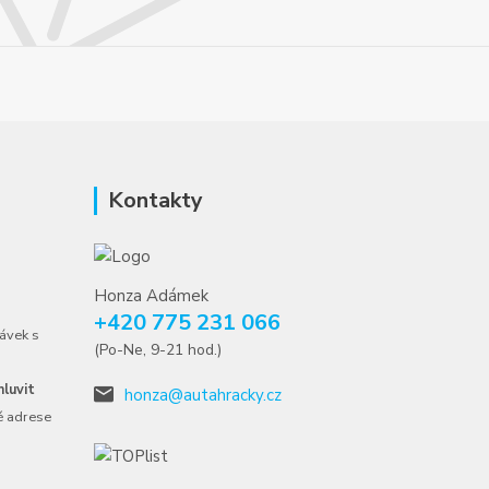
Kontakty
Honza Adámek
+420 775 231 066
ávek s
(Po-Ne, 9-21 hod.)
luvit
honza@autahracky.cz
é adrese