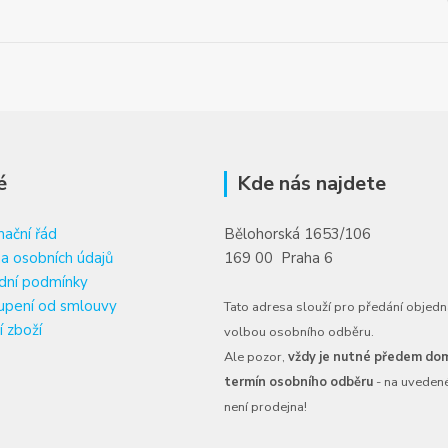
é
Kde nás najdete
ační řád
Bělohorská 1653/106
a osobních údajů
169 00 Praha 6
dní podmínky
upení od smlouvy
Tato adresa slouží pro předání objedn
í zboží
volbou osobního odběru.
Ale pozor,
vždy je nutné předem dom
termín osobního odběru
- na uveden
není prodejna!