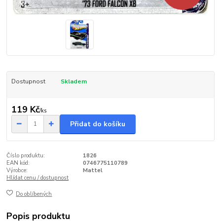
Dostupnost
Skladem
119 Kč
/
ks
Přidat do košíku
Číslo produktu:
1826
EAN kód:
0746775110789
Výrobce:
Mattel
Hlídat cenu / dostupnost
Do oblíbených
Popis produktu