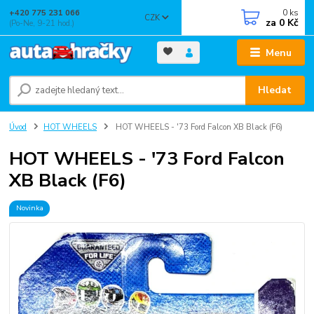
0
ks
+420 775 231 066
CZK
za
0 Kč
(Po-Ne, 9-21 hod.)
Menu
Hledat
Úvod
HOT WHEELS
HOT WHEELS - '73 Ford Falcon XB Black (F6)
HOT WHEELS - '73 Ford Falcon
XB Black (F6)
Novinka