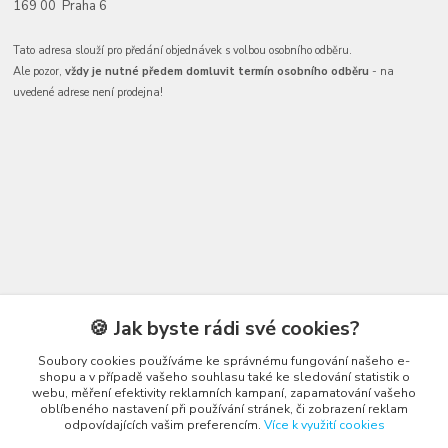
169 00 Praha 6
Tato adresa slouží pro předání objednávek s volbou osobního odběru.
Ale pozor,
vždy je nutné předem domluvit termín osobního odběru
- na
uvedené adrese není prodejna!
Kontakty
🍪 Jak byste rádi své cookies?
Soubory cookies používáme ke správnému fungování našeho e-
shopu a v případě vašeho souhlasu také ke sledování statistik o
webu, měření efektivity reklamních kampaní, zapamatování vašeho
oblíbeného nastavení při používání stránek, či zobrazení reklam
odpovídajících vašim preferencím.
Více k využití cookies
Honza Adámek