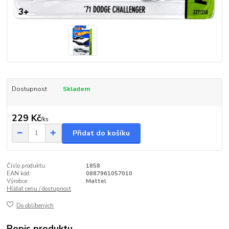
Dostupnost
Skladem
229 Kč
/
ks
Přidat do košíku
Číslo produktu:
1858
EAN kód:
0887961057010
Výrobce:
Mattel
Hlídat cenu / dostupnost
Do oblíbených
Popis produktu