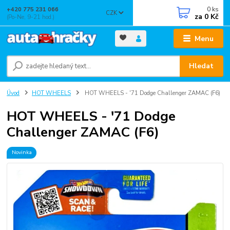
0
ks
+420 775 231 066
CZK
za
0 Kč
(Po-Ne, 9-21 hod.)
Menu
Hledat
Úvod
HOT WHEELS
HOT WHEELS - '71 Dodge Challenger ZAMAC (F6)
HOT WHEELS - '71 Dodge
Challenger ZAMAC (F6)
Novinka