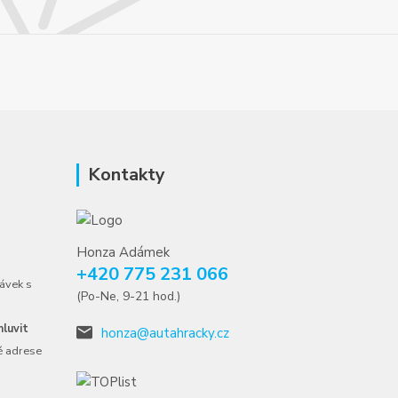
Kontakty
Honza Adámek
+420 775 231 066
ávek s
(Po-Ne, 9-21 hod.)
luvit
honza@autahracky.cz
é adrese