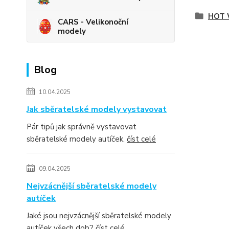
HOT 
CARS - Velikonoční
modely
Blog
10.04.2025
Jak sběratelské modely vystavovat
Pár tipů jak správně vystavovat
sběratelské modely autíček.
číst celé
09.04.2025
Nejvzácnější sběratelské modely
autíček
Jaké jsou nejvzácnější sběratelské modely
autíček všech dob?
číst celé