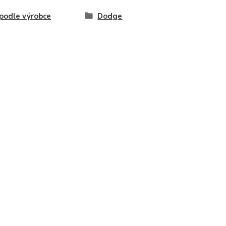
odle výrobce
Dodge