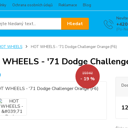
ínky
Ochrana osobních údajů
Reklamace
Blog
Nevíte
Hledat
+420
(Po-Ne
HOT WHEELS
HOT WHEELS - '71 Dodge Challenger Orange (F6)
WHEELS - '71 Dodge Challenge
159 Kč
- 19 %
Dos
12