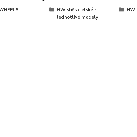
WHEELS
HW sběratelské -
HW p
Jednotlivé modely