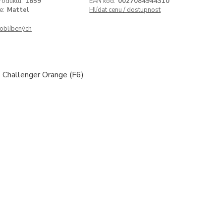
roduktu:
1859
EAN kód:
0027084944310
e:
Mattel
Hlídat cenu / dostupnost
oblíbených
Challenger Orange (F6)