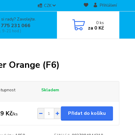
Přihlášení
CZK
 si rady? Zavolejte.
0
ks
 775 231 066
za
0 Kč
, 9-21 hod.)
r Orange (F6)
tupnost
Skladem
9 Kč
Přidat do košíku
/
ks