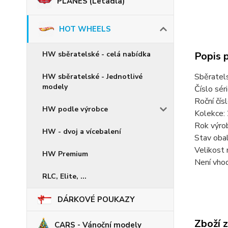
PLANES (Letadla)
HOT WHEELS
Popis 
HW sběratelské - celá nabídka
Sběratel
HW sběratelské - Jednotlivé
modely
Číslo sér
Roční čí
HW podle výrobce
Kolekce:
Rok výro
HW - dvoj a vícebalení
Stav obal
Velikost 
HW Premium
Není vhod
RLC, Elite, ...
DÁRKOVÉ POUKAZY
Zboží 
CARS - Vánoční modely