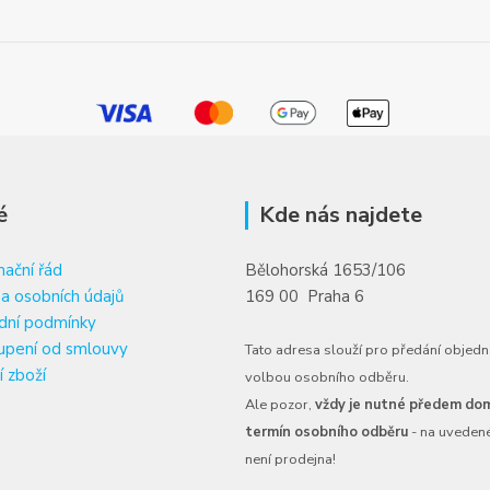
é
Kde nás najdete
ační řád
Bělohorská 1653/106
a osobních údajů
169 00 Praha 6
dní podmínky
upení od smlouvy
Tato adresa slouží pro předání objedn
í zboží
volbou osobního odběru.
Ale pozor,
vždy je nutné předem dom
termín osobního odběru
- na uveden
není prodejna!