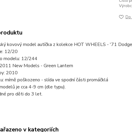
Číslo p
Výrobc
Do 
produktu
ský kovový model autíčka z kolekce HOT WHEELS - '71 Dodge 
ie: 12/20
slo modelu: 12/244
 2011 New Models - Green Lantern
by: 2010
u: mírně poškozeno - slída ve spodní části promáčklá
modelů je cca 4-9 cm (dle typu).
né pro děti do 3 let.
zařazeno v kategoriích