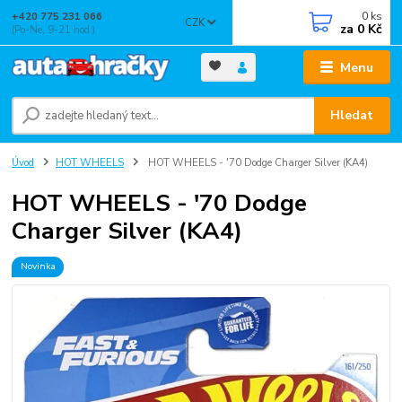
0
ks
+420 775 231 066
CZK
za
0 Kč
(Po-Ne, 9-21 hod.)
Menu
Hledat
Úvod
HOT WHEELS
HOT WHEELS - '70 Dodge Charger Silver (KA4)
HOT WHEELS - '70 Dodge
Charger Silver (KA4)
Novinka