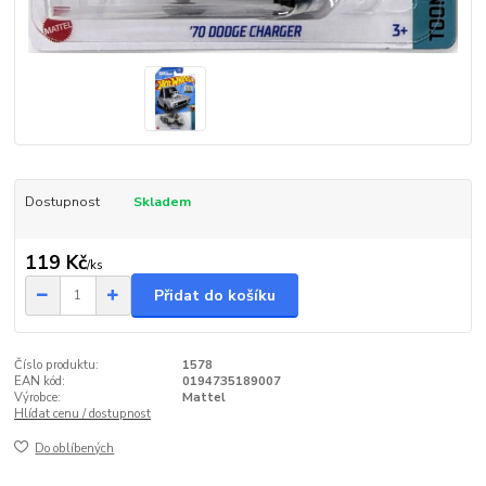
Dostupnost
Skladem
119 Kč
/
ks
Přidat do košíku
Číslo produktu:
1578
EAN kód:
0194735189007
Výrobce:
Mattel
Hlídat cenu / dostupnost
Do oblíbených