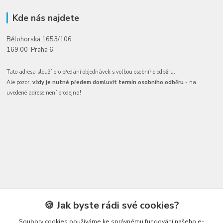
Kde nás najdete
Bělohorská 1653/106
169 00 Praha 6
Tato adresa slouží pro předání objednávek s volbou osobního odběru.
Ale pozor,
vždy je nutné předem domluvit termín osobního odběru
- na
uvedené adrese není prodejna!
Kontakty
🍪 Jak byste rádi své cookies?
Soubory cookies používáme ke správnému fungování našeho e-