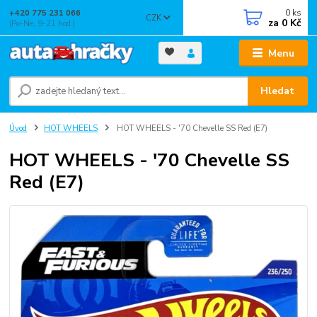
0
ks
+420 775 231 066
CZK
za
0 Kč
(Po-Ne, 9-21 hod.)
Menu
Hledat
Úvod
HOT WHEELS
HOT WHEELS - '70 Chevelle SS Red (E7)
HOT WHEELS - '70 Chevelle SS
Red (E7)