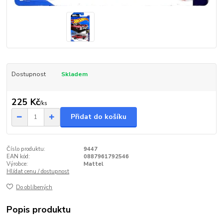
Dostupnost
Skladem
225 Kč
/
ks
Přidat do košíku
Číslo produktu:
9447
EAN kód:
0887961792546
Výrobce:
Mattel
Hlídat cenu / dostupnost
Do oblíbených
Popis produktu