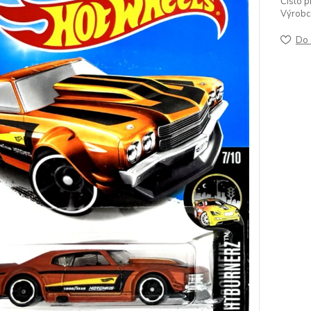
Číslo p
Výrobc
Do 