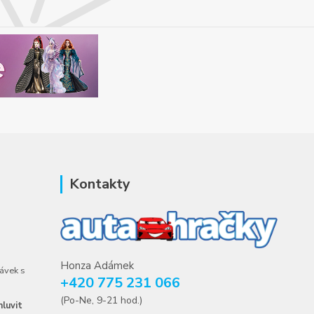
Kontakty
Honza Adámek
ávek s
+420 775 231 066
(Po-Ne, 9-21 hod.)
luvit