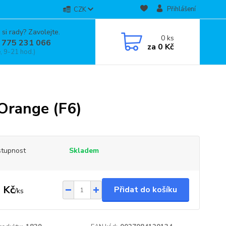
Přihlášení
CZK
 si rady? Zavolejte.
0
ks
 775 231 066
za
0 Kč
, 9-21 hod.)
Orange (F6)
tupnost
Skladem
 Kč
Přidat do košíku
/
ks