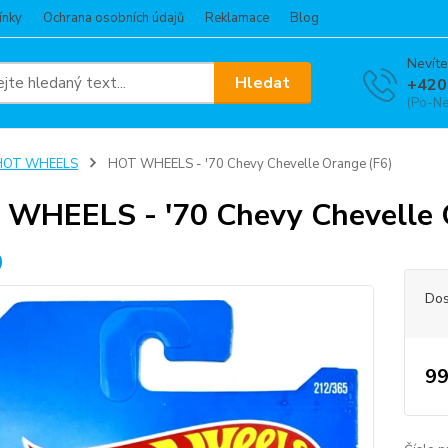
ínky
Ochrana osobních údajů
Reklamace
Blog
Nevíte
Hledat
+420
(Po-Ne
HOT WHEELS
HOT WHEELS - '70 Chevy Chevelle Orange (F6)
WHEELS - '70 Chevy Chevelle 
Dos
99