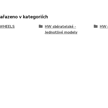
zařazeno v kategoriích
WHEELS
HW sběratelské -
HW p
Jednotlivé modely