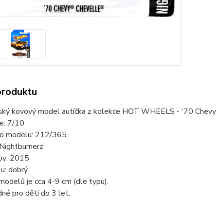
produktu
ský kovový model autíčka z kolekce HOT WHEELS - '70 Chevy 
ie: 7/10
slo modelu: 212/365
 Nightburnerz
by: 2015
u: dobrý
modelů je cca 4-9 cm (dle typu).
né pro děti do 3 let.