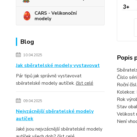
CARS - Velikonoční
modely
Blog
10.04.2025
Popis 
Jak sběratelské modely vystavovat
Sběratel
Pár tipů jak správně vystavovat
Číslo sér
sběratelské modely autíček.
číst celé
Roční čí
Kolekce:
Rok výro
09.04.2025
Stav obal
Nejvzácnější sběratelské modely
Velikost 
autíček
Není vhod
Jaké jsou nejvzácnější sběratelské modely
autíček všech dob?
číst celé