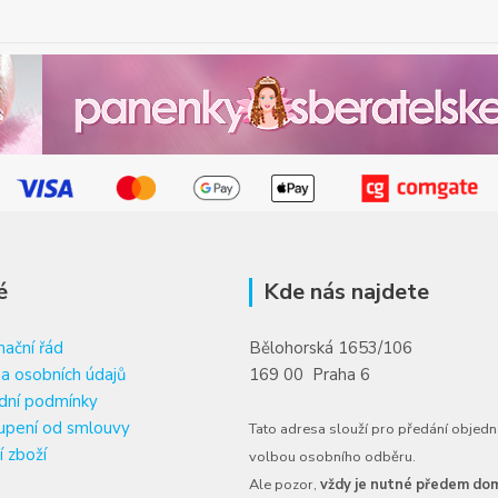
é
Kde nás najdete
ační řád
Bělohorská 1653/106
a osobních údajů
169 00 Praha 6
dní podmínky
upení od smlouvy
Tato adresa slouží pro předání objedn
í zboží
volbou osobního odběru.
Ale pozor,
vždy je nutné předem dom