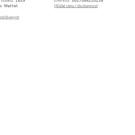
roduktu:
1839
EAN kód:
0027084120134
e:
Mattel
Hlídat cenu / dostupnost
oblíbených