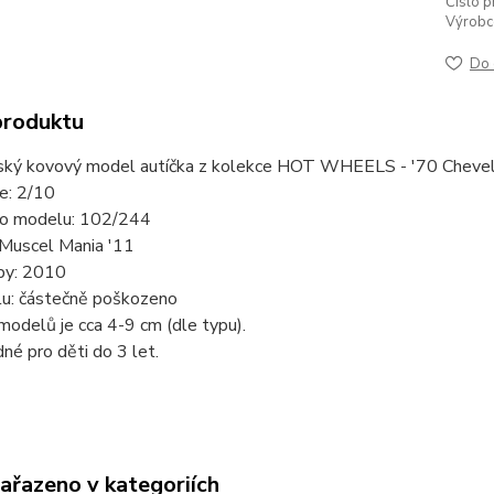
Číslo p
Výrobc
Do 
produktu
ský kovový model autíčka z kolekce HOT WHEELS - '70 Chevel
ie: 2/10
slo modelu: 102/244
 Muscel Mania '11
by: 2010
lu: částečně poškozeno
modelů je cca 4-9 cm (dle typu).
né pro děti do 3 let.
zařazeno v kategoriích