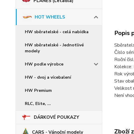
PLANES (Letadla)
HOT WHEELS
Popis 
HW sběratelské - celá nabídka
Sběratel
HW sběratelské - Jednotlivé
modely
Číslo sér
Roční čí
HW podle výrobce
Kolekce:
Rok výro
HW - dvoj a vícebalení
Stav oba
Velikost 
HW Premium
Není vhod
RLC, Elite, ...
DÁRKOVÉ POUKAZY
Zboží 
CARS - Vánoční modely