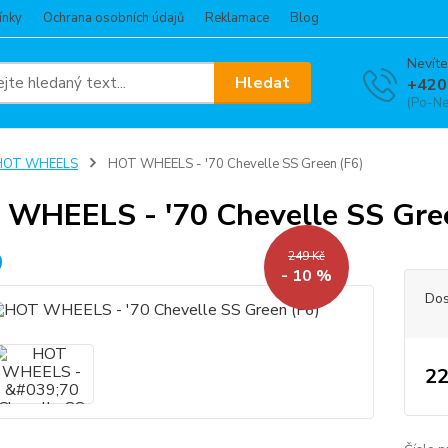
ínky
Ochrana osobních údajů
Reklamace
Blog
Nevíte
Hledat
+420
(Po-Ne
HOT WHEELS
HOT WHEELS - '70 Chevelle SS Green (F6)
WHEELS - '70 Chevelle SS Gre
249 Kč
- 10 %
Dos
22