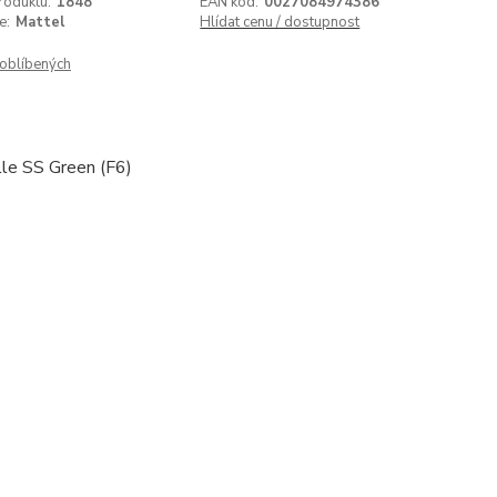
roduktu:
1848
EAN kód:
0027084974386
e:
Mattel
Hlídat cenu / dostupnost
oblíbených
le SS Green (F6)