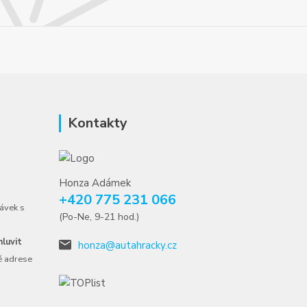
Kontakty
Honza Adámek
+420 775 231 066
ávek s
(Po-Ne, 9-21 hod.)
luvit
honza@autahracky.cz
é adrese