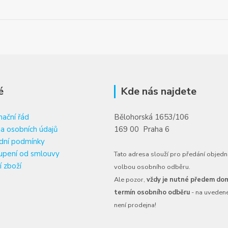
é
Kde nás najdete
ační řád
Bělohorská 1653/106
a osobních údajů
169 00 Praha 6
dní podmínky
upení od smlouvy
Tato adresa slouží pro předání objedn
í zboží
volbou osobního odběru.
Ale pozor,
vždy je nutné předem dom
termín osobního odběru
- na uveden
není prodejna!