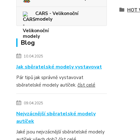
HOT 
CARS - Velikonoční
modely
Blog
10.04.2025
Jak sběratelské modely vystavovat
Pár tipů jak správně vystavovat
sběratelské modely autíček.
číst celé
09.04.2025
Nejvzácnější sběratelské modely
autíček
Jaké jsou nejvzácnější sběratelské modely
autíček všech dob?
číst celé