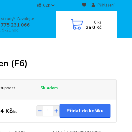
Přihlášení
CZK
 si rady? Zavolejte.
0
ks
 775 231 066
za
0 Kč
, 9-21 hod.)
en (F6)
tupnost
Skladem
4 Kč
Přidat do košíku
/
ks