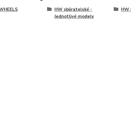
WHEELS
HW sběratelské -
HW p
Jednotlivé modely