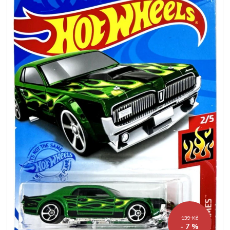
139 Kč
- 7 %