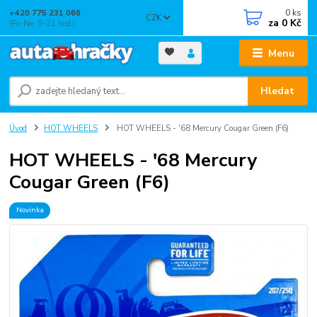
0
ks
+420 775 231 066
CZK
za
0 Kč
(Po-Ne, 9-21 hod.)
Menu
Hledat
Úvod
HOT WHEELS
HOT WHEELS - '68 Mercury Cougar Green (F6)
HOT WHEELS - '68 Mercury
Cougar Green (F6)
Novinka