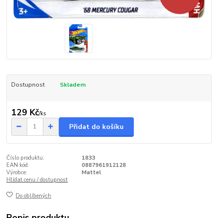
Dostupnost
Skladem
129 Kč
/
ks
Přidat do košíku
Číslo produktu:
1833
EAN kód:
0887961912128
Výrobce:
Mattel
Hlídat cenu / dostupnost
Do oblíbených
Popis produktu