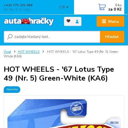
0
ks
+420 775 231 066
CZK
za
0 Kč
(Po-Ne, 9-21 hod.)
Menu
Hledat
Úvod
HOT WHEELS
HOT WHEELS - '67 Lotus Type 49 (Nr. 5) Green-
White (KA6)
HOT WHEELS - '67 Lotus Type
49 (Nr. 5) Green-White (KA6)
Novinka