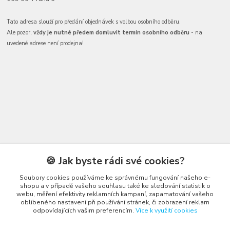
Tato adresa slouží pro předání objednávek s volbou osobního odběru.
Ale pozor,
vždy je nutné předem domluvit termín osobního odběru
- na
uvedené adrese není prodejna!
Kontakty
🍪 Jak byste rádi své cookies?
Soubory cookies používáme ke správnému fungování našeho e-
shopu a v případě vašeho souhlasu také ke sledování statistik o
webu, měření efektivity reklamních kampaní, zapamatování vašeho
oblíbeného nastavení při používání stránek, či zobrazení reklam
odpovídajících vašim preferencím.
Více k využití cookies
Honza Adámek
+420 775 231 066