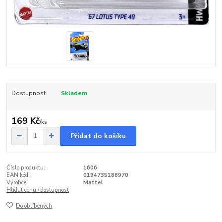
Dostupnost
Skladem
169 Kč
/
ks
Přidat do košíku
Číslo produktu:
1606
EAN kód:
0194735188970
Výrobce:
Mattel
Hlídat cenu / dostupnost
Do oblíbených