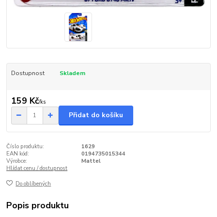
Dostupnost
Skladem
159 Kč
/
ks
Přidat do košíku
Číslo produktu:
1629
EAN kód:
0194735015344
Výrobce:
Mattel
Hlídat cenu / dostupnost
Do oblíbených
Popis produktu