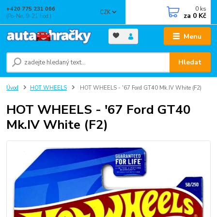
0
ks
+420 775 231 066
CZK
za
0 Kč
(Po-Ne, 9-21 hod.)
Menu
Hledat
Úvod
HOT WHEELS
HOT WHEELS - '67 Ford GT40 Mk.IV White (F2)
HOT WHEELS - '67 Ford GT40
Mk.IV White (F2)