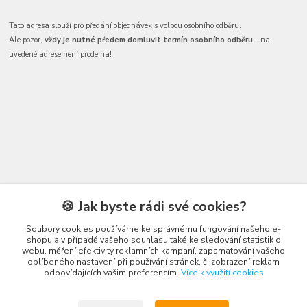
Tato adresa slouží pro předání objednávek s volbou osobního odběru.
Ale pozor,
vždy je nutné předem domluvit termín osobního odběru
- na
uvedené adrese není prodejna!
Kontakty
🍪 Jak byste rádi své cookies?
Soubory cookies používáme ke správnému fungování našeho e-
shopu a v případě vašeho souhlasu také ke sledování statistik o
webu, měření efektivity reklamních kampaní, zapamatování vašeho
oblíbeného nastavení při používání stránek, či zobrazení reklam
odpovídajících vašim preferencím.
Více k využití cookies
Honza Adámek
+420 775 231 066