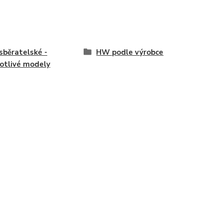
běratelské -
HW podle výrobce
otlivé modely