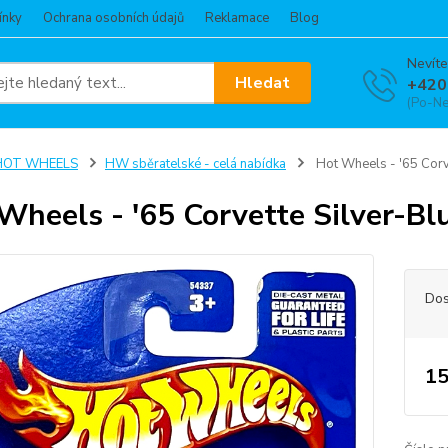
ínky
Ochrana osobních údajů
Reklamace
Blog
Nevíte
Hledat
+420
(Po-Ne
HOT WHEELS
HW sběratelské - celá nabídka
Hot Wheels - '65 Corve
Wheels - '65 Corvette Silver-Bl
Dos
15