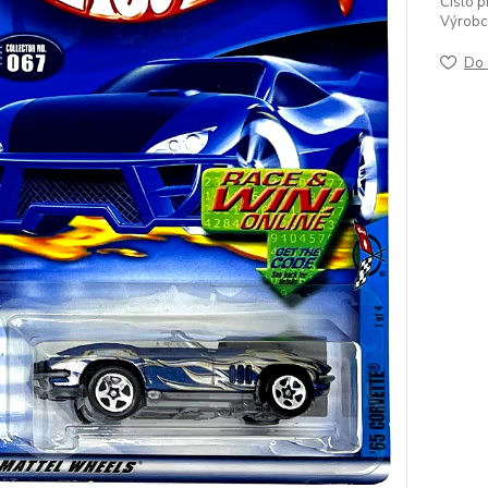
Číslo p
Výrobc
Do 