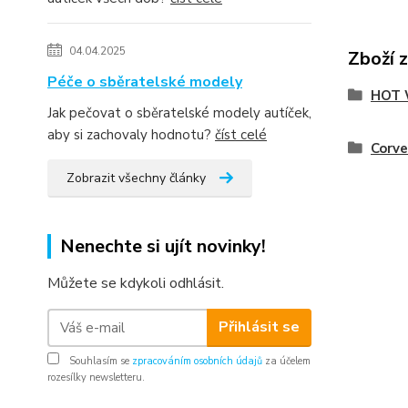
04.04.2025
Zboží 
Péče o sběratelské modely
HOT 
Jak pečovat o sběratelské modely autíček,
aby si zachovaly hodnotu?
číst celé
Corve
Zobrazit všechny články
Nenechte si ujít novinky!
Můžete se kdykoli odhlásit.
Přihlásit se
Souhlasím se
zpracováním osobních údajů
za účelem
rozesílky newsletteru.