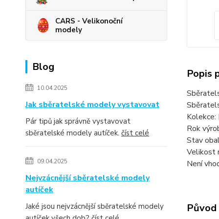
CARS - Velikonoční
modely
Blog
Popis 
10.04.2025
Sběratel
Jak sběratelské modely vystavovat
Sběratel
Kolekce:
Pár tipů jak správně vystavovat
Rok výro
sběratelské modely autíček.
číst celé
Stav obal
Velikost 
09.04.2025
Není vhod
Nejvzácnější sběratelské modely
autíček
Jaké jsou nejvzácnější sběratelské modely
Původ 
autíček všech dob?
číst celé