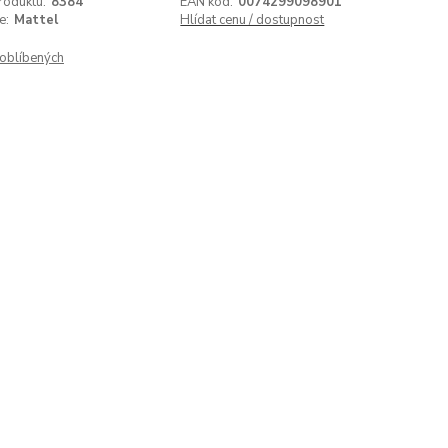
roduktu:
8384
EAN kód:
0074299098901
e:
Mattel
Hlídat cenu / dostupnost
oblíbených