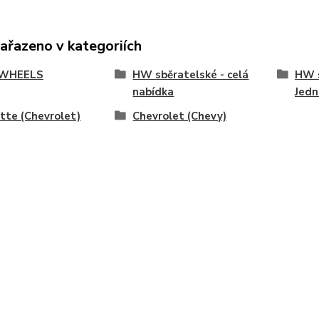
zařazeno v kategoriích
WHEELS
HW sběratelské - celá
HW s
nabídka
Jedn
tte (Chevrolet)
Chevrolet (Chevy)