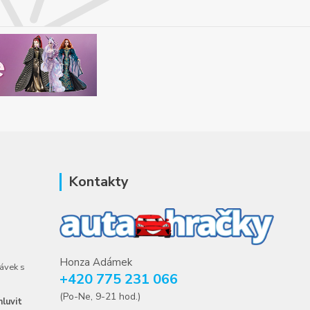
Kontakty
Honza Adámek
ávek s
+420 775 231 066
(Po-Ne, 9-21 hod.)
luvit