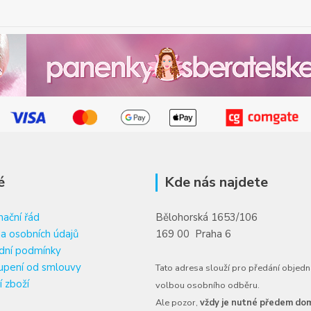
é
Kde nás najdete
ační řád
Bělohorská 1653/106
a osobních údajů
169 00 Praha 6
dní podmínky
upení od smlouvy
Tato adresa slouží pro předání objedn
í zboží
volbou osobního odběru.
Ale pozor,
vždy je nutné předem dom