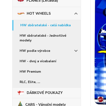
PLANES (Letadla)
HOT WHEELS
HW sběratelské - celá nabídka
HW sběratelské - Jednotlivé
modely
HW podle výrobce
HW - dvoj a vícebalení
HW Premium
RLC, Elite, ...
DÁRKOVÉ POUKAZY
CARS - Vánoční modely