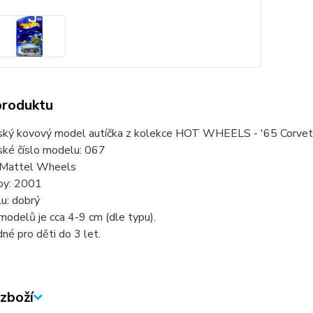
produktu
ský kovový model autíčka z kolekce HOT WHEELS - '65 Corvett
ské číslo modelu: 067
 Mattel Wheels
by: 2001
u: dobrý
modelů je cca 4-9 cm (dle typu).
né pro děti do 3 let.
zboží