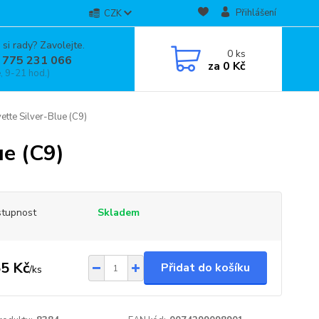
Přihlášení
CZK
 si rady? Zavolejte.
0
ks
 775 231 066
za
0 Kč
, 9-21 hod.)
tte Silver-Blue (C9)
ue (C9)
tupnost
Skladem
5 Kč
Přidat do košíku
/
ks