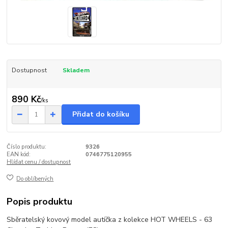
Dostupnost
Skladem
890 Kč
/
ks
Přidat do košíku
Číslo produktu:
9326
EAN kód:
0746775120955
Hlídat cenu / dostupnost
Do oblíbených
Popis produktu
Sběratelský kovový model autíčka z kolekce HOT WHEELS - 63