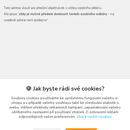
Tato adresa slouží pro předání objednávek s volbou osobního odběru.
Ale pozor,
vždy je nutné předem domluvit termín osobního odběru
- na
uvedené adrese není prodejna!
Kontakty
🍪 Jak byste rádi své cookies?
Soubory cookies používáme ke správnému fungování našeho e-
shopu a v případě vašeho souhlasu také ke sledování statistik o
webu, měření efektivity reklamních kampaní, zapamatování vašeho
oblíbeného nastavení při používání stránek, či zobrazení reklam
odpovídajících vašim preferencím.
Více k využití cookies
Honza Adámek
+420 775 231 066