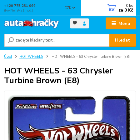
0
ks
+420 775 231 066
CZK
za
0 Kč
(Po-Ne, 9-21 hod.)
Menu
Hledat
Úvod
HOT WHEELS
HOT WHEELS - 63 Chrysler Turbine Brown (E8)
HOT WHEELS - 63 Chrysler
Turbine Brown (E8)