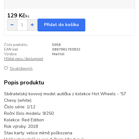
129 Kč
/
ks
Přidat do košíku
Číslo produktu:
5058
EAN kód:
0887961703832
Výrobce:
Mattel
Hlídat cenu / dostupnost
Do oblíbených
Popis produktu
Sběratelský kovový model autíčka z kolekce Hot Wheels - '57
Chevy (white).
Číslo série: 1/12
Roční číslo modelu: 9/250
Kolekce: Red Edition
Rok výroby: 2018
Stav karty: velice mírně poškozena