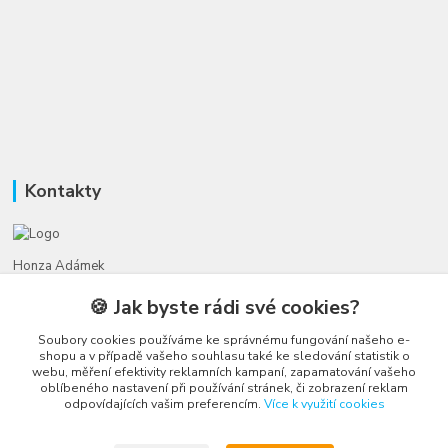
Kontakty
Honza Adámek
+420 775 231 066
🍪 Jak byste rádi své cookies?
(Po-Ne, 9-21 hod.)
Soubory cookies používáme ke správnému fungování našeho e-
honza@autahracky.cz
shopu a v případě vašeho souhlasu také ke sledování statistik o
webu, měření efektivity reklamních kampaní, zapamatování vašeho
oblíbeného nastavení při používání stránek, či zobrazení reklam
odpovídajících vašim preferencím.
Více k využití cookies