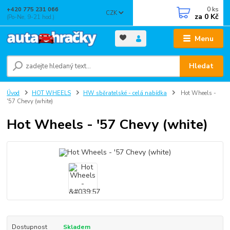
0
ks
+420 775 231 066
CZK
za
0 Kč
(Po-Ne, 9-21 hod.)
Menu
Hledat
Úvod
HOT WHEELS
HW sběratelské - celá nabídka
Hot Wheels -
'57 Chevy (white)
Hot Wheels - '57 Chevy (white)
Dostupnost
Skladem