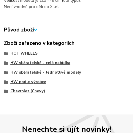
Velikost modelů je cca 4-9 cm (dle typu).
Není vhodné pro děti do 3 let.
Původ zboží
Zboží zařazeno v kategoriích
HOT WHEELS
HW sběratelské - celá nabídka
HW sběratelské - Jednotlivé modely
HW podle výrobce
Chevrolet (Chevy)
Nenechte si ujít novinky!